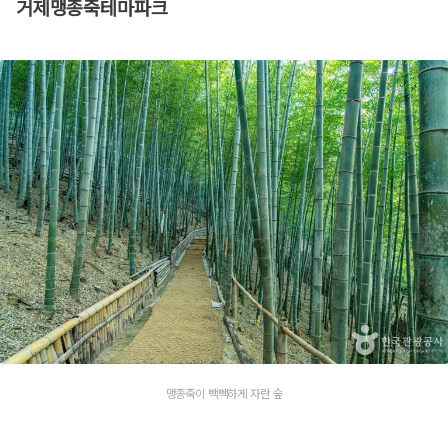
거제맹종죽테마파크
맹종죽이 빽빽하게 자란 숲