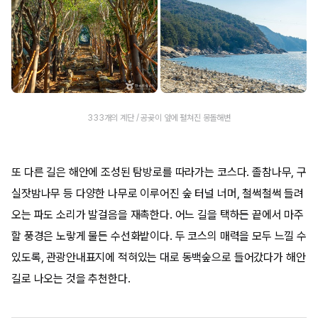
333개의 계단 / 공곶이 앞에 펼쳐진 몽돌해변
또 다른 길은 해안에 조성된 탐방로를 따라가는 코스다. 졸참나무, 구
실잣밤나무 등 다양한 나무로 이루어진 숲 터널 너머, 철썩철썩 들려
오는 파도 소리가 발걸음을 재촉한다. 어느 길을 택하든 끝에서 마주
할 풍경은 노랗게 물든 수선화밭이다. 두 코스의 매력을 모두 느낄 수
있도록, 관광안내표지에 적혀있는 대로 동백숲으로 들어갔다가 해안
길로 나오는 것을 추천한다.