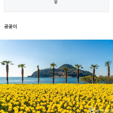
밭
공곶이