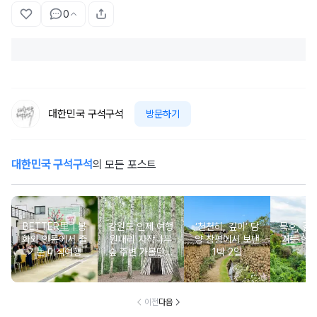
0
대한민국 구석구석
방문하기
대한민국 구석구석
의 모든 포스트
BETTER里ㅣ봉
강원도 인제 여행
‘천천히, 깊이’ 담
묵호, 걸
화와 안동에서 즐
원대리 자작나무
양 창평에서 보낸
기는 항
기는 미식여행
숲 주변 가볼만한
1박 2일
여
곳 추천 :: 인제 자
작나무 숲, 자작나
무숲의투데이, 박
인환문학관, 책방
이전
다음
나무야