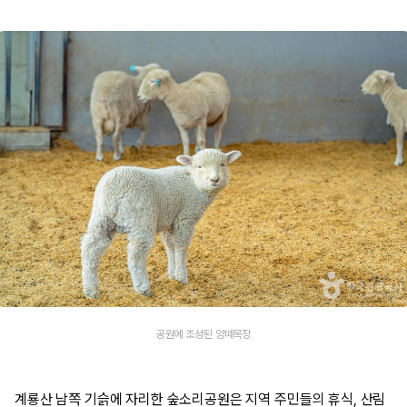
공원에 조성된 양떼목장
계룡산 남쪽 기슭에 자리한 숲소리공원은 지역 주민들의 휴식, 산림