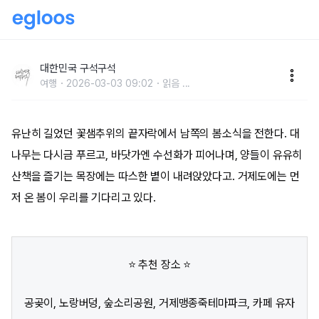
4월 가볼 만한 곳, 싱그러운 거제 봄꽃 여행
대한민국 구석구석
여행
2026-03-03 09:02
읽음
...
유난히 길었던 꽃샘추위의 끝자락에서 남쪽의 봄소식을 전한다. 대
나무는 다시금 푸르고, 바닷가엔 수선화가 피어나며, 양들이 유유히
산책을 즐기는 목장에는 따스한 볕이 내려앉았다고. 거제도에는 먼
저 온 봄이 우리를 기다리고 있다.
⭐ 추천 장소 ⭐
공곶이, 노랑버덩, 숲소리공원, 거제맹종죽테마파크, 카페 유자