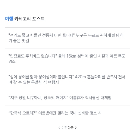
여행
카테고리 포스트
"걷기도 좋고 힘들면 전동차 타면 됩니다" 누구든 무료로 편하게 힐링 하
기 좋은 옛길
"입장료도 주차비도 없습니다" 둘레 16km 성벽에 쌓인 사찰과 여름 폭포
명소
"섬이 붕어를 닮아 붕어섬이라 불립니다" 420m 흔들다리를 반드시 건너
야 갈 수 있는 특별한 섬 여행지
“지구 정말 너무하네, 정도껏 해야지” 여름휴가 직사광선 대처법
“한국식 오로라?” 여름밤에만 열리는 국내 신비한 명소 4
이전
다음