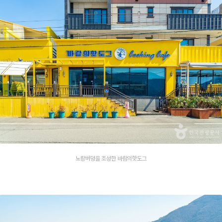
노랑버덩을 조성한 바람의핫도그