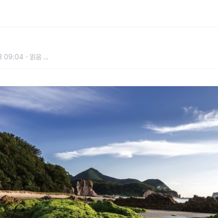
3 09:04
읽음
...