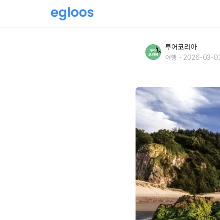
인적 드문 ‘인천의 언택트 힐링 섬’ - ‘대청도’
투어코리아
여행
2026-03-0