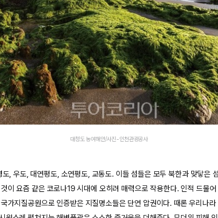
대청도 농여해안/사진-인천관광공사
령도, 우도, 대연평도, 소연평도, 교동도. 이들 섬들은 모두 북한과 맞닿은
 것이 요즘 같은 코로나19 시대에 오히려 매력으로 작용한다. 인적 드물
 국가지질공원으로 인증받은 지질명소들은 단연 압권이다. 때론 우리나라 
시원스레 펼쳐지는 해변풍광은 소소한 즐거움을 더해준다. 무더위 피해 