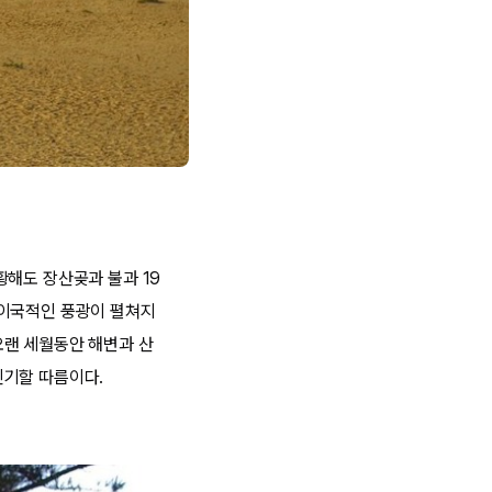
황해도 장산곶과 불과 19
 이국적인 풍광이 펼쳐지
오랜 세월동안 해변과 산
신기할 따름이다.