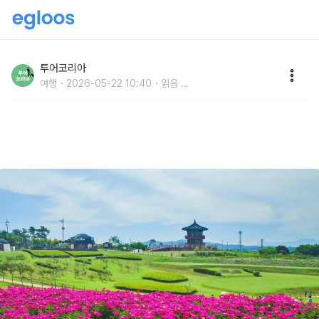
작약꽃 따라 걷는 고대 왕국의 길...5월 역사와 꽃이 만
나는 의성 여행
투어코리아
여행
2026-05-22 10:40
읽음
...