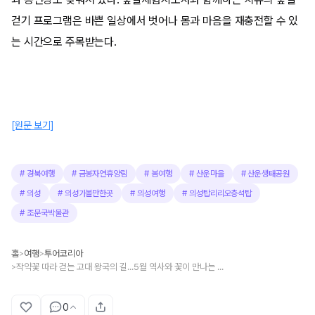
걷기 프로그램은 바쁜 일상에서 벗어나 몸과 마음을 재충전할 수 있
는 시간으로 주목받는다.
[원문 보기]
#
경북여행
#
금봉자연휴양림
#
봄여행
#
산운마을
#
산운생태공원
#
의성
#
의성가볼만한곳
#
의성여행
#
의성탑리리오층석탑
#
조문국박물관
홈
여행
투어코리아
>
>
작약꽃 따라 걷는 고대 왕국의 길...5월 역사와 꽃이 만나는 의성 여행
>
0