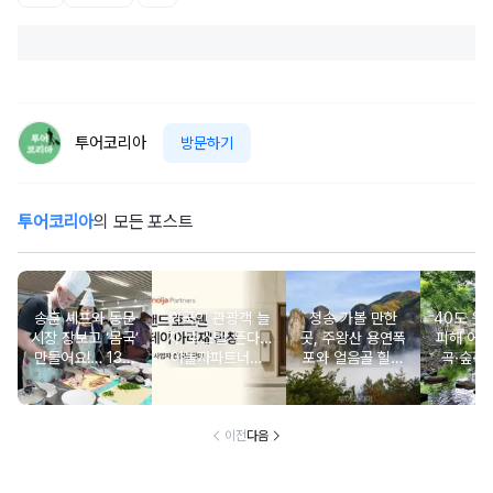
투어코리아
방문하기
투어코리아
의 모든 포스트
송훈 셰프와 동문
외국인 관광객 늘
청송 가볼 만한
40도 웃
시장 장보고 ‘몸국’
자 ‘호스텔’ 뜬다…
곳, 주왕산 용연폭
피해 어
만들어요!… 13일
야놀자파트너스,
포와 얼음골 힐링
곡·숲·정
‘제주미행’ 특별회
‘스테이 아리재’ 4
코스
떠나는 
차 운영
곳 출점
여
이전
다음