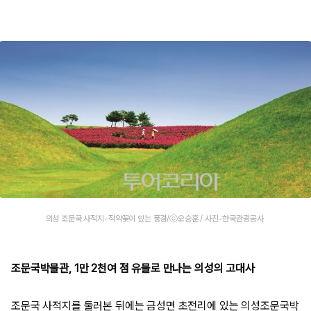
의성 조문국 사적지-작약꽃이 있는 풍경/ⓒ오승훈 / 사진-한국관광공사
조문국박물관, 1만 2천여 점 유물로 만나는 의성의 고대사
조문국 사적지를 둘러본 뒤에는 금성면 초전리에 있는 의성조문국박