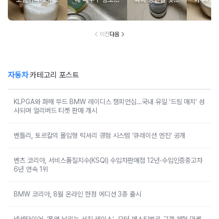
루 담아둔 조미료
도 냄새난다면 물
서 운동화 신발에
지은 밥
통에 이쑤시개를
넘침 방지 구멍을
넣어보세요
이 살아
꽂아보세요
보세요
이전
다음
자동차
카테고리 포스트
KLPGA와 화해 무드 BMW 레이디스 챔피언십…국내 유일 ‘드림 매치’ 성
사되며 얼리버드 티켓 판매 개시
벤틀리, 토르칼의 몰입형 럭셔리 경험 시스템 ‘큐레이션 엔진’ 공개
벤츠 코리아, 서비스품질지수(KSQI) 수입차판매점 12년·수입인증중고차
6년 연속 1위
BMW 코리아, 8월 온라인 한정 에디션 3종 출시
넥센타이어, ‘폭염 날리는 서킷 레이스’…모터 페스티벌로 고객 체험 마케