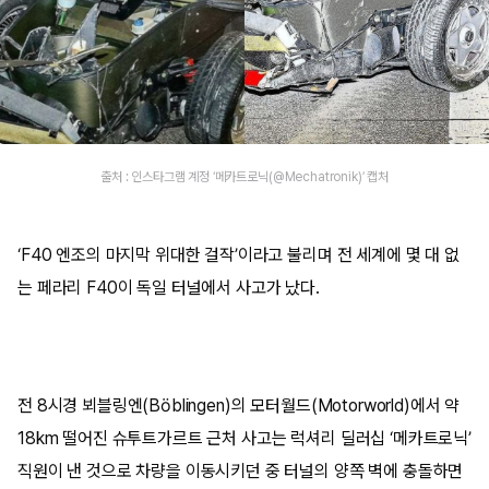
출처 : 인스타그램 계정 ‘메카트로닉(@Mechatronik)’ 캡처
‘F40 엔조의 마지막 위대한 걸작’이라고 불리며 전 세계에 몇 대 없
는 페라리 F40이 독일 터널에서 사고가 났다.
전 8시경 뵈블링엔(Böblingen)의 모터월드(Motorworld)에서 약
18km 떨어진 슈투트가르트 근처 사고는 럭셔리 딜러십 ‘메카트로닉’
직원이 낸 것으로 차량을 이동시키던 중 터널의 양쪽 벽에 충돌하면