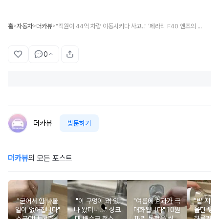
홈
자동차
더카뷰
"직원이 44억 차량 이동시키다 사고.." ‘페라리 F40 엔조의 마지막 위대한 걸작 사고, 이런 경우 보상은 누가...?
>
>
>
0
더카뷰
방문하기
더카뷰
의 모든 포스트
"굳어서 안 나올
"이 구멍이 왜 있
"여름에 효과가 극
"밥 지을 
일이 없어집니다"
나 봤더니..." 싱크
대화됩니다" 10원
울만 넣
소금이나 고추가
대 배수구 청소해
짜리 동전을 씻어
하루가 