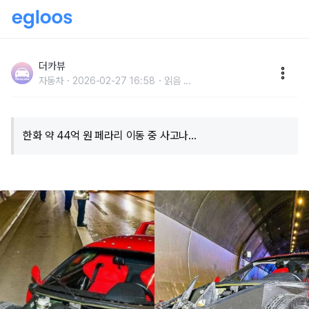
"직원이 44억 차량 이동시키다 사고.." ‘페라리 F40 엔
조의 마지막 위대한 걸작 사고, 이런 경우 보상은 누가...?
더카뷰
자동차
2026-02-27 16:58
읽음
...
한화 약 44억 원 페라리 이동 중 사고나...