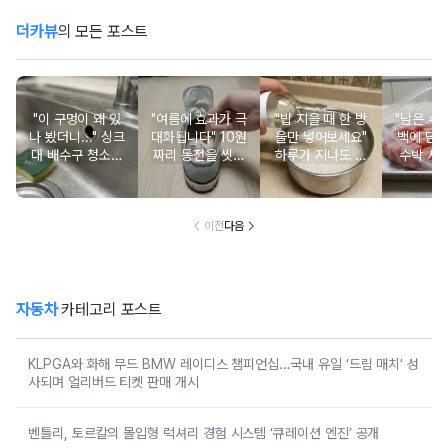
더카뷰
의 모든 포스트
"이 구멍이 왜 있
"여름에 효과가 극
"밥 지을 때 한 방
"남은 수
나 봤더니..." 싱크
대화됩니다" 10원
울만 넣어보세요"
백에 담
대 배수구 청소해
짜리 동전을 씻어
하루가 지나도 갓
수박 사
도 냄새난다면 물
서 운동화 신발에
지은 밥처럼 밥알
이렇게 
넘침 방지 구멍을
넣어보세요
이 살아있습니다
에 후회 
보세요
이전
다음
자동차
카테고리 포스트
KLPGA와 화해 무드 BMW 레이디스 챔피언십…국내 유일 ‘드림 매치’ 성
사되며 얼리버드 티켓 판매 개시
벤틀리, 토르칼의 몰입형 럭셔리 경험 시스템 ‘큐레이션 엔진’ 공개