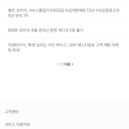
벤츠 코리아, 서비스품질지수(KSQI) 수입차판매점 12년·수입인증중고차
6년 연속 1위
BMW 코리아, 8월 온라인 한정 에디션 3종 출시
넥센타이어, ‘폭염 날리는 서킷 레이스’…모터 페스티벌로 고객 체험 마케
팅 확대
이전
다음
고객센터
서비스 이용약관