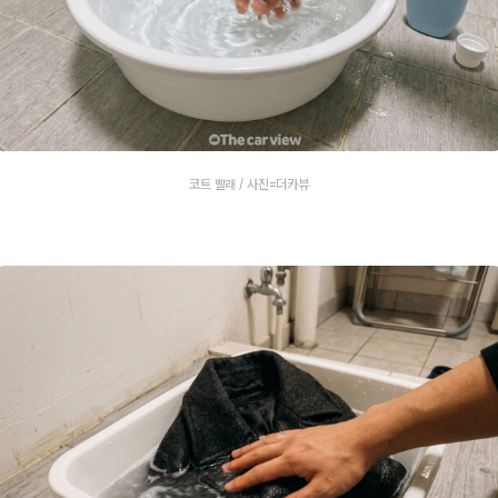
코트 빨래 / 사진=더카뷰