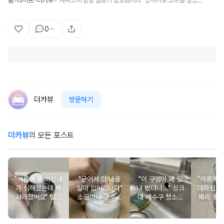
홈
라이프
더카뷰
"세탁소에 맡길 필요가 없었습니다" 집에서도 코트를 말끔하게 빨래하는 간단한 방법
>
>
>
0
더카뷰
방문하기
더카뷰
의 모든 포스트
"여름에 물 비린내
"굳어서 안 나올
"이 구멍이 왜 있
"여름에 
가 심해졌는데 싹
일이 없어집니다"
나 봤더니..." 싱크
대화됩니다
사라졌어요" 텀블
소금이나 고추가
대 배수구 청소해
짜리 동
러 설거지 할 때
루 담아둔 조미료
도 냄새난다면 물
서 운동
한 숟가락 넣고 흔
통에 이쑤시개를
넘침 방지 구멍을
넣어