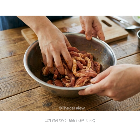
고기 양념 재우는 모습 / 사진=더카뷰