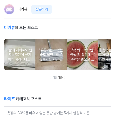
더카뷰
방문하기
더카뷰
의 모든 포스트
"빨래 세제로도 안
"유통기한이 있는
"딱 봐도 먹으면
"청소할 
지워지던게 신기
줄도 몰랐는데.."
안될 것 같은데..."
어집니다
하게 사라집니다"
유통기한 지난 일
수박을 반으로 갈
인지 틈
베개 커버에 생긴
회용 마스크를 밀
랐을 때 소용돌이
스며들지 
노란 얼룩에 '이것'
대 걸레에 붙여보
모양이 있다면 유
것' 붙
한 펌프면 됩니다
세요
심히 살펴보세요
이전
다음
라이프
카테고리 포스트
옷장의 80%를 비우고 입는 옷만 남기는 5가지 현실적 기준