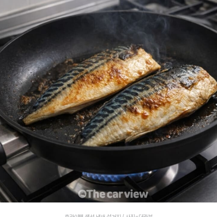
후라이팬 생선 냄새 설거지 / 사진=더카뷰