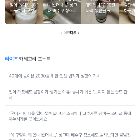
일이 없어집니다"
나 봤더니..." 싱크
대화됩니다" 10원
울만 넣
소금이나 고추가
대 배수구 청소해
짜리 동전을 씻어
하루가 
루 담아둔 조미료
도 냄새난다면 물
서 운동화 신발에
지은 밥
통에 이쑤시개를
넘침 방지 구멍을
넣어보세요
이 살아
꽂아보세요
보세요
이전
다음
라이프
카테고리 포스트
40대에 돌아본 2030을 위한 인생 법칙과 실행의 가치
집이 깨끗해도 곰팡이가 생기는 이유: 놓치기 쉬운 '보이지 않는 습도 관
리'
"굳어서 안 나올 일이 없어집니다" 소금이나 고추가루 담아둔 조미료 통에
이쑤시개를 꽂아보세요
"이 구멍이 왜 있나 봤더니..." 싱크대 배수구 청소해도 냄새난다면 물넘침