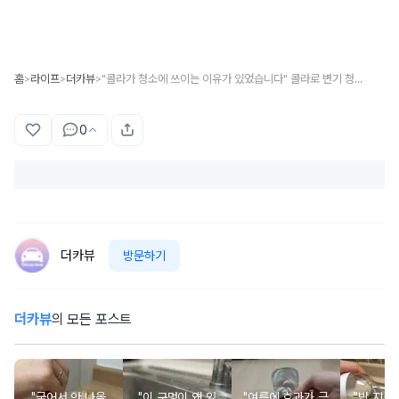
홈
라이프
더카뷰
"콜라가 청소에 쓰이는 이유가 있었습니다" 콜라로 변기 청소, 생각보다 효과 있는 이유
>
>
>
0
더카뷰
방문하기
더카뷰
의 모든 포스트
"굳어서 안 나올
"이 구멍이 왜 있
"여름에 효과가 극
"밥 지을 