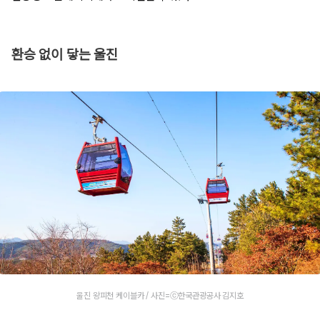
환승 없이 닿는 울진
울진 왕피천 케이블카 / 사진=ⓒ한국관광공사 김지호