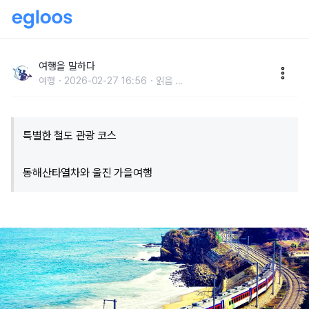
"동해를 한눈에 즐길 수 있다고?"… 5060도 반한 가을
이색 여행
여행을 말하다
여행
2026-02-27 16:56
읽음
...
특별한 철도 관광 코스
동해산타열차와 울진 가을여행