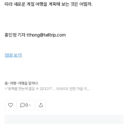
따라 새로운 계절 여행을 계획해 보는 것은 어떨까.
홍민정 기자 tthong@telltrip.com
[원문 보기]
홈
여행
여행을 말하다
>
>
"동해를 한눈에 즐길 수 있다고?"… 5060도 반한 가을 이색 여행
>
0