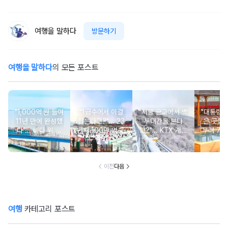
여행을 말하다
방문하기
여행을 말하다
의 모든 포스트
"1,000억 원 들여
"1급수에서 이걸
"서울 근교에서 백
"대통령이
11년 만에 완성했
잡는다고?"... 23
두대간을 본다
은 곳이라고
다"... 바다 위 달
년째 100만 명 이
고?"... KTX 개통
무려 7천
리는 6.1km 모노
상 몰리는 겨울 축
1시간대로 가는 설
의 동양 
레일
제
경 명소
온
이전
다음
여행
카테고리 포스트