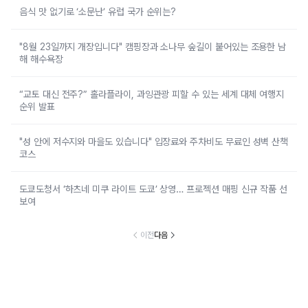
음식 맛 없기로 ‘소문난’ 유럽 국가 순위는?
"8월 23일까지 개장입니다" 캠핑장과 소나무 숲길이 붙어있는 조용한 남
해 해수욕장
“교토 대신 전주?” 홀라플라이, 과잉관광 피할 수 있는 세계 대체 여행지
순위 발표
"성 안에 저수지와 마을도 있습니다" 입장료와 주차비도 무료인 성벽 산책
코스
도쿄도청서 ‘하츠네 미쿠 라이트 도쿄’ 상영… 프로젝션 매핑 신규 작품 선
보여
이전
다음