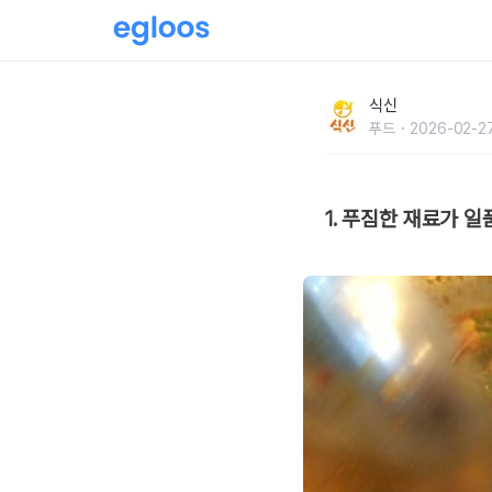
걱정을 날려주는 매콤한 한 입!낙지 맛집
식신
푸드
2026-02-27
1. 푸짐한 재료가 일품