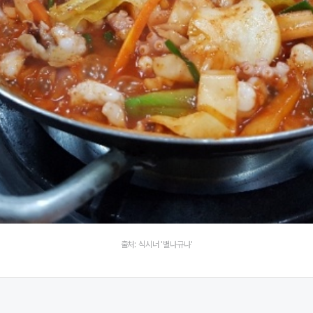
출처: 식시너 '별나규나'