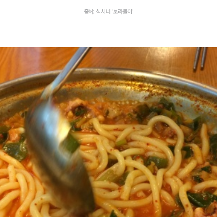
출처: 식시너 '보라돌이'