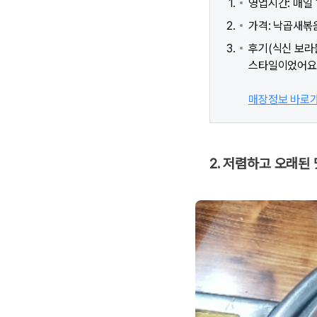
영업시간: 매일 11
가격: 낙곱새볶음 
후기(식신 보라
스타일이었어요.
매장정보 바로
2. 저렴하고 오래된 