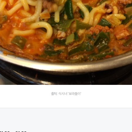
출처: 식시너 '보라돌이'