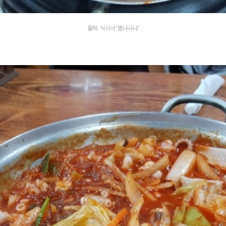
출처: 식시너 '별나규나'