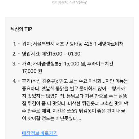
이미지출처: 식신 '김준규'
식신의 TIP
위치: 서울특별시 서초구 방배동 425-1 세양아르비채
영업시간: 매일15:00 ~ 01:30
가격: 가마솥생생통닭 15,000 원, 후라이드치킨
17,000 원
후기(식신 김준규): 믿고 보는 수요 미식회…지만 메뉴는
중요하다. 옛날식 통닭을 별로 좋아하지 않아 그렇게까
지 맛있지는 않았던 집. 통닭보다 기본 찬으로 주는 닭똥
집 튀김이 좀 더 맛있다. 바삭한 튀김옷과 고소한 맛이 맥
주 안주로 제격. 치킨은 쏘쏘? 튀김옷이 좋은 편이나 굳
이 찾아갈 정도는 아닌듯싶다…
매장정보 바로가기