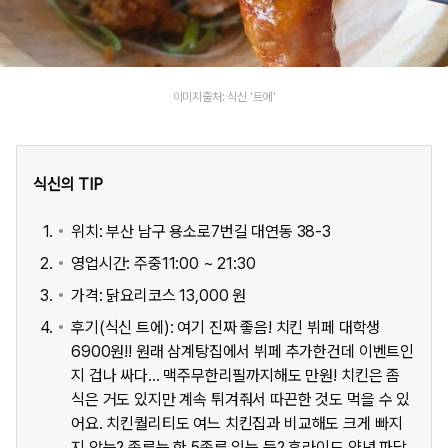
이미지출처: 식신 '트에'
식신의 TIP
위치: 부산 남구 용소로7번길 대연동 38-3
영업시간: 주중11:00 ~ 21:30
가격: 닭요리코스 13,000 원
후기(식신 트에): 여기 진짜 좋음! 치킨 뷔페 대학생
6900원!! 원래 삼계탕집에서 뷔페 추가한건데 이벤트인
지 겁나 싸다... 맥주무한리필까지해도 만원! 치킨은 좀
식은 거도 있지만 계속 튀겨줘서 따끈한 것도 먹을 수 있
어요. 치킨퀄리티도 여느 치킨집과 비교해도 크게 빠지
지 않는? 종류는 한 5종류 있는 듯? 후라이드 양념 파닭