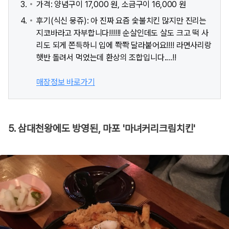
가격: 양념구이 17,000 원, 소금구이 16,000 원
후기(식신 뭉쥬): 아 진짜 요즘 숯불치킨 많지만 진리는
지코바라고 자부합니다!!!!!! 순살인데도 살도 크고 떡 사
리도 되게 쫀득하니 입에 쫙쫙 달라붙어요!!!! 라면사리랑
햇반 돌려서 먹었는데 환상의 조합입니다....!!
매장정보 바로가기
5. 삼대천왕에도 방영된, 마포 '마녀커리크림치킨'