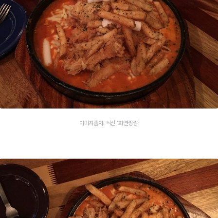
이미지출처: 식신 '희연짱짱'