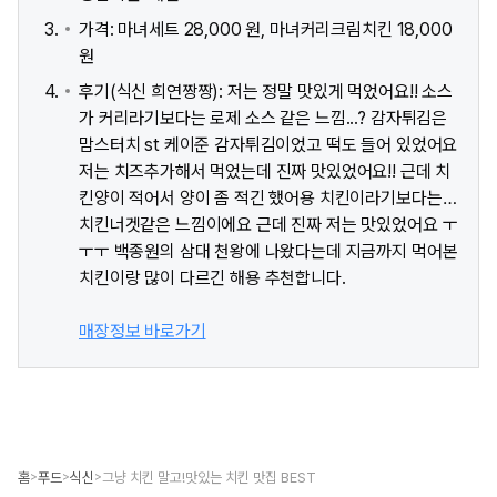
가격: 마녀세트 28,000 원, 마녀커리크림치킨 18,000
원
후기(식신 희연짱짱): 저는 정말 맛있게 먹었어요!! 소스
가 커리라기보다는 로제 소스 같은 느낌...? 감자튀김은
맘스터치 st 케이준 감자튀김이었고 떡도 들어 있었어요
저는 치즈추가해서 먹었는데 진짜 맛있었어요!! 근데 치
킨양이 적어서 양이 좀 적긴 했어용 치킨이라기보다는…
치킨너겟같은 느낌이에요 근데 진짜 저는 맛있었어요 ㅜ
ㅜㅜ 백종원의 삼대 천왕에 나왔다는데 지금까지 먹어본
치킨이랑 많이 다르긴 해용 추천합니다.
매장정보 바로가기
홈
푸드
식신
그냥 치킨 말고!맛있는 치킨 맛집 BEST
>
>
>