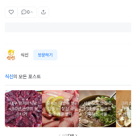
0
식신
방문하기
식신
의 모든 포스트
대구 왕거미식당
줄서는 대방어 맛
서울 노포 맛집 B
크리스마
– 50년 손맛의 뭉
집 5 ― 찰진 속
EST 5 – 맛으로
기 좋은 
티기
살의 겨울 별미
기록하는 서울의
렌치 BE
시간
이전
다음