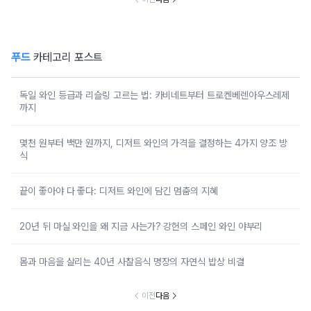
푸드
카테고리 포스트
독일 와인 등급과 리슬링 고르는 법: 카비네트부터 트로켄베렌아우스레제
까지
몇천 원부터 백만 원까지, 디저트 와인의 가격을 결정하는 4가지 양조 방
식
끝이 좋아야 다 좋다: 디저트 와인에 담긴 멈춤의 지혜
20년 뒤 마실 와인을 왜 지금 사는가? 강헌의 스페인 와인 야부리
몸과 마음을 살리는 40년 사찰음식 명장의 자연식 밥상 비결
이전
다음