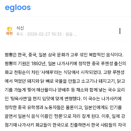
내 인생 짬뽕을 만나다전설의 서울 짬뽕 맛집
식신
푸드
2026-02-27 16:33
읽음
...
짬뽕은 한국, 중국, 일본 삼국 문화가 고루 섞인 복합적인 음식이다.
짬뽕의 기원은 1892년, 일본 나가사키에 정착한 중국 푸젠성 출신의
화교 천핑순이 차린 ‘사해루’라는 식당에서 시작되었다. 고향 푸젠성
에서 먹었던 돼지와 닭 뼈로 국물을 만들고 소고기나 돼지고기, 닭고
기를 가늘게 찢어 해산물이나 양배추 등 채소와 함께 넣는 국수 요리
인 ‘탕육사면’을 현지 입맛에 맞게 변형했다. 이 국수는 나가사키에
정착한 중국 유학생과 노동자들은 물론이고, 일본인에게도 인기를
끌면서 일본식 음식 이름인 ‘찬폰’으로 자리 잡게 된다. 이후, 일제 강
점기때 나가사키 화교들이 한국으로 진출하면서 한국 사람들의 자극