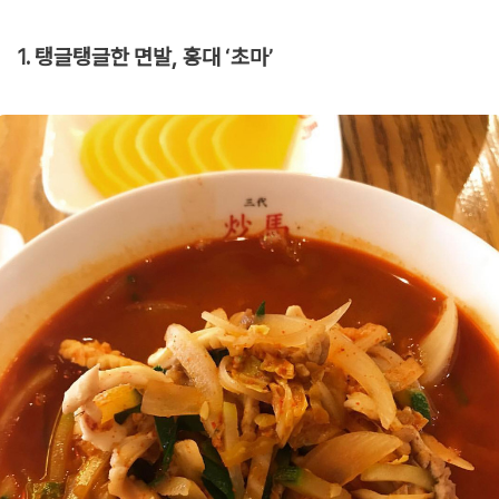
1. 탱글탱글한 면발, 홍대 ‘초마’