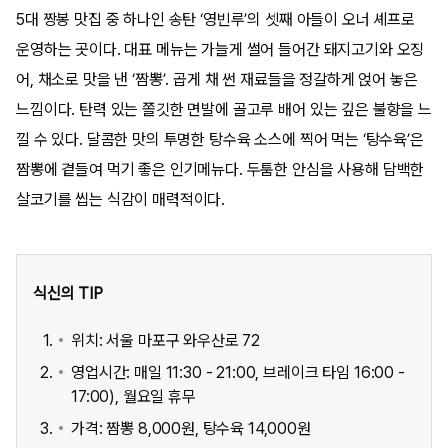
5대 짱봉 맛집 중 하나인 송탄 ‘영빈루’의 셋째 아들이 오너 셰프로
운영하는 곳이다. 대표 메뉴는 가늘게 썰어 들어간 돼지고기와 오징
어, 채소로 맛을 낸 ‘짬뽕’. 곱게 채 썬 재료들을 정갈하게 얹어 놓은
느낌이다. 탄력 있는 쫄깃한 면발에 골고루 배어 있는 깊은 불향을 느
낄 수 있다. 달콤한 맛의 투명한 탕수육 소스에 찍어 먹는 ‘탕수육’은
짬뽕에 곁들여 먹기 좋은 인기메뉴다. 두툼한 안심을 사용해 담백한
살코기를 씹는 식감이 매력적이다.
식신의 TIP
위치: 서울 마포구 와우산로 72
영업시간: 매일 11:30 - 21:00, 브레이크 타임 16:00 -
17:00), 월요일 휴무
가격: 짬뽕 8,000원, 탕수육 14,000원