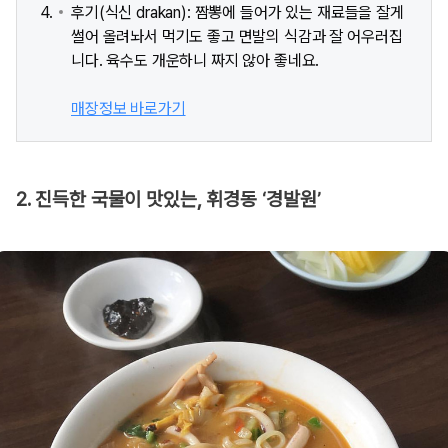
후기(식신 drakan): 짬뽕에 들어가 있는 재료들을 잘게
썰어 올려놔서 먹기도 좋고 면발의 식감과 잘 어우러집
니다. 육수도 개운하니 짜지 않아 좋네요.
매장정보 바로가기
2. 진득한 국물이 맛있는, 휘경동 ‘경발원’