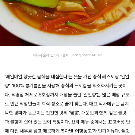
이미지 출처: 인스타그램 ID 'jeonginseon4889'
‘매일매일 향긋한 음식을 대접한다’는 뜻을 가진 중식 레스토랑 ‘일일
향’. 100% 콩기름만을 사용해 중식의 느끼함을 최소화시키는 곳이
다. 직영점 체제로 6호점까지 매장을 늘린 ‘일일향’은 넓은 매장 규모
로 인근 직장인들이 회식 장소로 즐겨 찾는다. 대표 식사메뉴는 큼지
막한 양파가 돋보이는 칼칼한 맛의 ‘짬뽕’. 매운맛과 함께 깊은 불맛
과 불향이 살아 있는 것이 특징이다. 요리 메뉴 중에서는 표고버섯 안
에 다진 새우를 넣고 매콤하게 볶아낸 ‘어향동고’가 인기메뉴다. 쫄깃