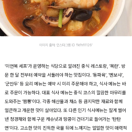
이미지 출처: 인스타그램 ID 'fkfhfl1126'
‘이연복 세프’가 운영하는 식당으로 알려진 중식 레스토랑, ‘목란’. 방
문 한 달 전부터 예약을 서둘러야 하는 맛집이다. ‘동파육’, ‘멘보샤’,
‘군만두’ 등 요리 메뉴는 예약 시 미리 주문해야 하고, 식사 메뉴는 바
로 주문이 가능하다. 대표 식사 메뉴는 중식 코스의 깔끔한 마무리를
도와주는 ‘짬뽕’이다. 각종 해산물과 채소 등 큼지막한 재료와 함께
얼큰하고 개운한 맛이 살아있다. 또 다른 인기 식사메뉴는 잘게 썰어
낸 청경채와 함께 구운 캐슈넛과 땅콩이 건더기로 들어가는 ‘탄탄
면’이다. 고소한 맛의 진득한 국물 뒤에 느껴지는 얼얼한 맛이 매력적