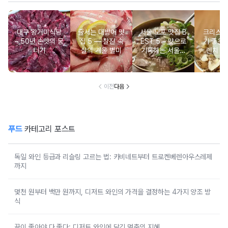
대구 왕거미식당
줄서는 대방어 맛
서울 노포 맛집 B
크리스마
– 50년 손맛의 뭉
집 5 ― 찰진 속
EST 5 – 맛으로
기 좋은 
티기
살의 겨울 별미
기록하는 서울의
렌치 BE
시간
이전
다음
푸드
카테고리 포스트
독일 와인 등급과 리슬링 고르는 법: 카비네트부터 트로켄베렌아우스레제
까지
몇천 원부터 백만 원까지, 디저트 와인의 가격을 결정하는 4가지 양조 방
식
끝이 좋아야 다 좋다: 디저트 와인에 담긴 멈춤의 지혜