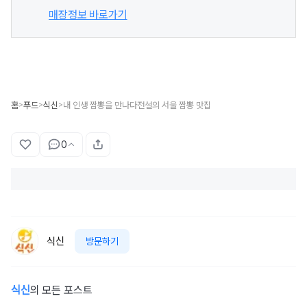
매장정보 바로가기
홈
푸드
식신
내 인생 짬뽕을 만나다전설의 서울 짬뽕 맛집
>
>
>
0
식신
방문하기
식신
의 모든 포스트