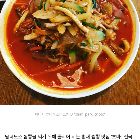
이미지 출처: 인스타그램 ID 'brian_park_photo'
남녀노소 짬뽕을 먹기 위해 줄지어 서는 홍대 짬뽕 맛집 ‘초마’. 전국