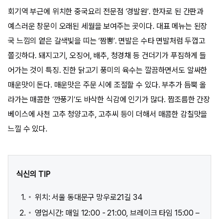
회기역 부근에 위치한 중국요리 전문점 ‘경발원’. 한자로 된 간판과
예스러운 창문이 오래된 세월을 보여주는 곳이다. 대표 메뉴는 된장
국 느낌의 옅은 갈색빛을 띠는 ‘짬뽕’. 면발은 수타 면발처럼 두껍고
쫄깃하다. 돼지고기, 오징어, 배추, 청경채 등 건더기가 푸짐하게 들
어가는 것이 특징. 진한 닭고기 풍미의 육수는 깔끔하면서도 알싸한
매운맛이 돈다. 매운맛은 주문 시에 조절할 수 있다. 부추가 듬뿍 올
라가는 매콤한 ‘깐풍기’도 바삭한 식감에 인기가 많다. 짭조름한 간장
베이스에 사천 고추 청양고추, 고추씨 등이 더해서 매콤한 감칠맛을
느낄 수 있다.
식신의 TIP
위치: 서울 동대문구 망우로21길 34
영업시간: 매일 12:00 - 21:00, 브레이크 타임 15:00 –