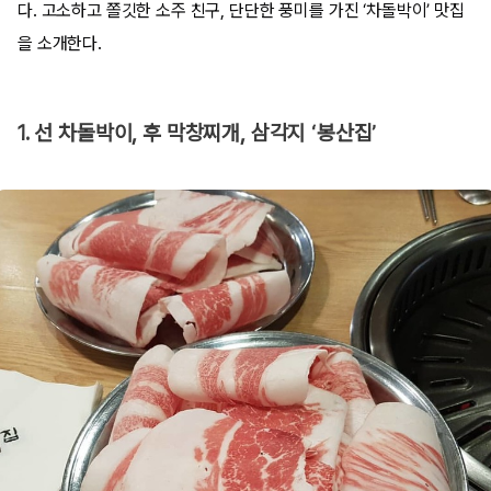
다. 고소하고 쫄깃한 소주 친구, 단단한 풍미를 가진 ‘차돌박이’ 맛집
을 소개한다.
1. 선 차돌박이, 후 막창찌개, 삼각지 ‘봉산집’