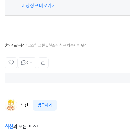
매장정보 바로가기
홈
푸드
식신
고소하고 쫄깃한소주 친구 차돌박이 맛집
>
>
>
0
식신
방문하기
식신
의 모든 포스트