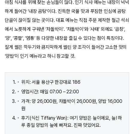
아침 식사를 위해 찾는 손님들이 많다. 인기 식사 메뉴는 내장이 넉넉
하게 들어간 ‘내장 곰탕’이다. 진득한 국물 맛과 푸짐한 인심에 곰탕
단골이 끊이질 않는 곳이다. 대표 메뉴는 직접 주문 제작한 철근 석쇠
에서 노릇하게 구워낸 ‘차돌박이’. ‘차돌박이’와 ‘사태’ 외에도 ‘곱창’,
‘양’, ‘콩팥’, ‘염통’ 등 다양한 내장을 즐길 수 있다는 점이 특징이다.
잘게 썰은 깍두기와 큼지막하게 썰린 양 조각이 들어간 고소한 맛의
‘양밥’이 인기 메뉴라고 하니 참고할 것.
위치: 서울 용산구 한강대로 186
영업시간: 매일 07:00 – 22:00
가격: 양 26,000원, 차돌박이 26,000원, 양밥 16,000
원
후기(식신 Tiffany Won): 여기 양밥은 늪이에요, 늪! 하
루 종일 양밥의 늪에 빠져요. 진짜 맛있어요.