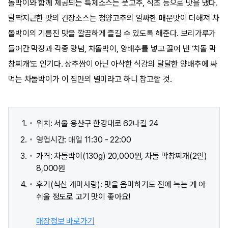
돌박이와 함께 제공되는 특제소스는 풋고추, 식초 등으로 맛을 냈다.
달짝지근한 맛의 간장소스는 청양고추의 알싸한 매운맛이 더해져 차
돌박이의 기름진 맛을 깔끔하게 즐길 수 있도록 해준다. 보리가루가
들어간 막장과 각종 양념, 차돌박이, 양배추를 넣고 끓여 낸 ‘치돌 막
창찌개’도 인기다. 상추쌈이 아닌 아삭한 식감의 달달한 양배추에 싸
먹는 차돌박이가 이 집만의 별미라고 하니 참고할 것.
위치: 서울 용산구 한강대로 62나길 24
영업시간: 매일 11:30 - 22:00
가격: 차돌박이(130g) 20,000원, 차돌 막창찌개(2인)
8,000원
후기(식신 개미사랑): 맛을 음미하기도 전에 녹는 게 아
쉬울 정도로 고기 맛이 좋아요!
매장정보 바로가기