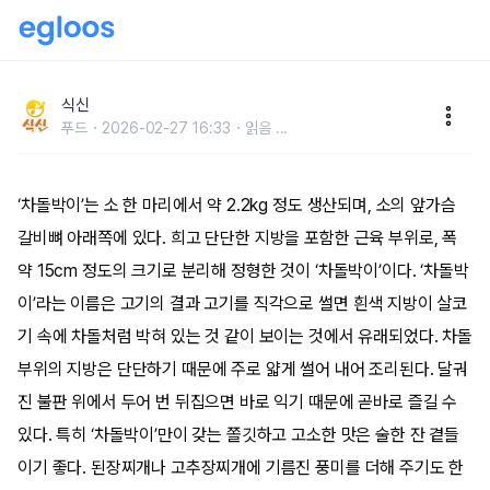
고소하고 쫄깃한소주 친구 차돌박이 맛집
식신
푸드
2026-02-27 16:33
읽음
...
‘차돌박이’는 소 한 마리에서 약 2.2kg 정도 생산되며, 소의 앞가슴
갈비뼈 아래쪽에 있다. 희고 단단한 지방을 포함한 근육 부위로, 폭
약 15cm 정도의 크기로 분리해 정형한 것이 ‘차돌박이’이다. ‘차돌박
이’라는 이름은 고기의 결과 고기를 직각으로 썰면 흰색 지방이 살코
기 속에 차돌처럼 박혀 있는 것 같이 보이는 것에서 유래되었다. 차돌
부위의 지방은 단단하기 때문에 주로 얇게 썰어 내어 조리된다. 달궈
진 불판 위에서 두어 번 뒤집으면 바로 익기 때문에 곧바로 즐길 수
있다. 특히 ‘차돌박이’만이 갖는 쫄깃하고 고소한 맛은 술한 잔 곁들
이기 좋다. 된장찌개나 고추장찌개에 기름진 풍미를 더해 주기도 한