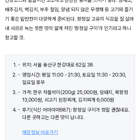
간장소스와 곁들이면 고소하고 단단한 풍미를 느끼기 좋다. 쌈채소,
배추김치, 백김치, 부추 절임, 양념 되지 않은 무생채 등 고기와 즐기
기 좋은 밑반찬이 다양하게 준비된다. 항정살 고유의 식감을 잘 살려
내 사르르 녹는 듯한 맛의 얇게 저민 ‘항정살 구이’가 인기라고 하니
참고할 것.
위치: 서울 용산구 한강대로 62길 38
영업시간: 평일 11:00 - 21:30, 토요일 11:30 - 20:30,
일요일 휴무
가격: 한우 차돌박이(200g) 25,000원, 암돼지, 목항정
13,000원, 쇠고기 된장찌개, 김치찌개 6,000원
후기(식신 어마마마987): 항정살 구이가 정말 괜찮네요.
다른 곳하고는 다른 맛이 납니다.
매장정보 바로가기