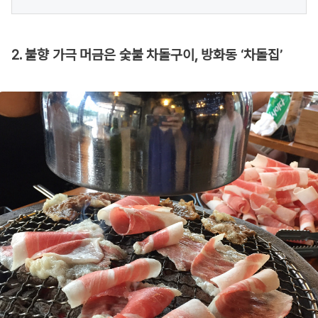
2. 불향 가극 머금은 숯불 차돌구이, 방화동 ‘차돌집’