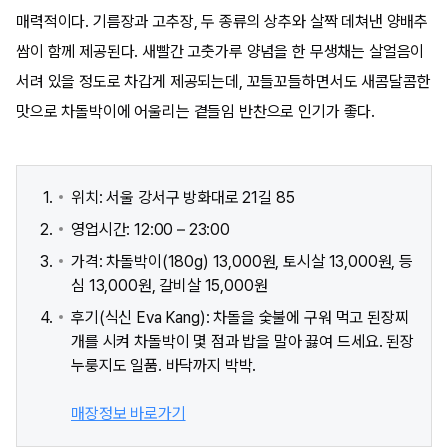
매력적이다. 기름장과 고추장, 두 종류의 상추와 살짝 데쳐낸 양배추
쌈이 함께 제공된다. 새빨간 고춧가루 양념을 한 무생채는 살얼음이
서려 있을 정도로 차갑게 제공되는데, 꼬들꼬들하면서도 새콤달콤한
맛으로 차돌박이에 어울리는 곁들임 반찬으로 인기가 좋다.
위치: 서울 강서구 방화대로 21길 85
영업시간: 12:00 – 23:00
가격: 차돌박이(180g) 13,000원, 토시살 13,000원, 등
심 13,000원, 갈비살 15,000원
후기(식신 Eva Kang): 차돌을 숯불에 구워 먹고 된장찌
개를 시켜 차돌박이 몇 점과 밥을 말아 끓여 드세요. 된장
누룽지도 일품. 바닥까지 박박.
매장정보 바로가기