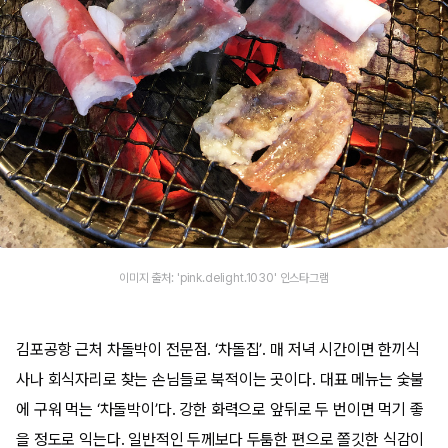
이미지 출처: 'pink.delight.1030' 인스타그램
김포공항 근처 차돌박이 전문점. ‘차돌집’. 매 저녁 시간이면 한끼식
사나 회식자리로 찾는 손님들로 북적이는 곳이다. 대표 메뉴는 숯불
에 구워 먹는 ‘차돌박이’다. 강한 화력으로 앞뒤로 두 번이면 먹기 좋
을 정도로 익는다. 일반적인 두께보다 두툼한 편으로 쫄깃한 식감이