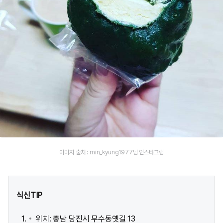
이미지 출처 : min_kyung1977님 인스타그램
식신TIP
위치: 충남 당진시 무수동옛길 13