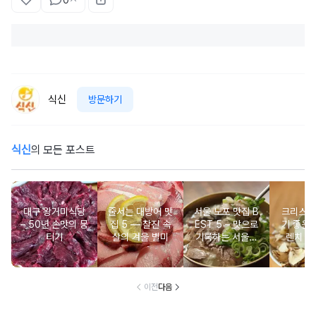
식신
방문하기
식신
의 모든 포스트
대구 왕거미식당
줄서는 대방어 맛
서울 노포 맛집 B
크리스마
– 50년 손맛의 뭉
집 5 ― 찰진 속
EST 5 – 맛으로
기 좋은 
티기
살의 겨울 별미
기록하는 서울의
렌치 BE
시간
이전
다음