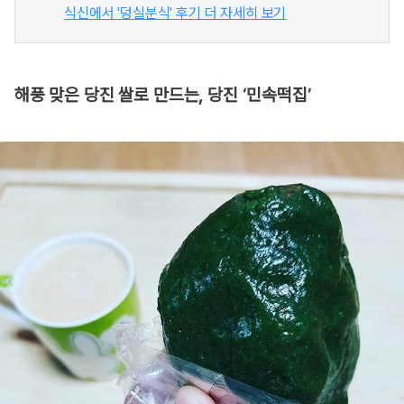
식신에서 '덩실분식' 후기 더 자세히 보기
해풍 맞은 당진 쌀로 만드는, 당진 ‘민속떡집’