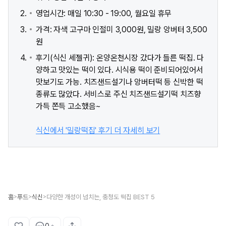
영업시간: 매일 10:30 - 19:00, 월요일 휴무
가격: 자색 고구마 인절미 3,000원, 밀랑 앙버터 3,500
원
후기(식신 세젤귀): 온양온천시장 갔다가 들른 떡집. 다
양하고 맛있는 떡이 있다. 시식용 떡이 준비되어있어서
맛보기도 가능. 치즈샌드설기나 앙버터떡 등 신박한 떡
종류도 많았다. 서비스로 주신 치즈샌드설기떡 치즈향
가득 쫀득 고소했음~
식신에서 '밀랑떡집' 후기 더 자세히 보기
홈
푸드
식신
다양한 개성이 넘치는, 충청도 떡집 BEST 5
>
>
>
0