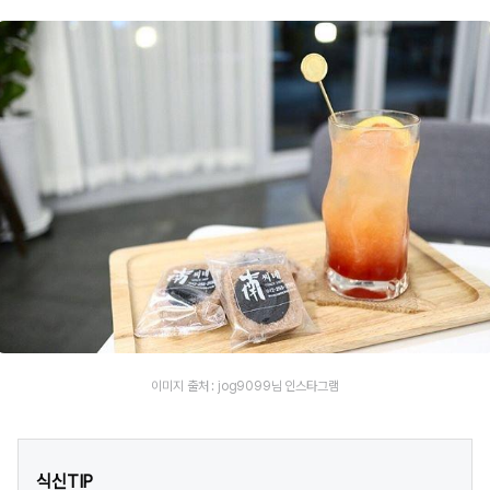
이미지 출처 : jog9099님 인스타그램
식신TIP