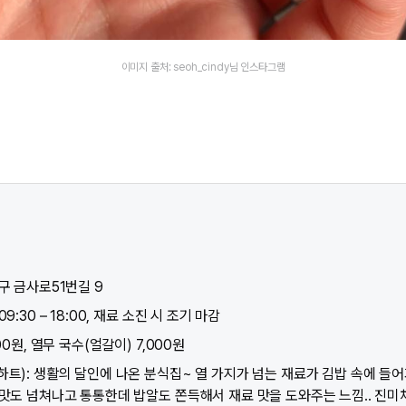
이미지 출처: seoh_cindy님 인스타그램
구 금사로51번길 9 ​
9:30 – 18:00, 재료 소진 시 조기 마감
00원, 열무 국수(얼갈이) 7,000원
하트): 생활의 달인에 나온 분식집~ 열 가지가 넘는 재료가 김밥 속에 들
칠맛도 넘쳐나고 통통한데 밥알도 쫀득해서 재료 맛을 도와주는 느낌.. 진미