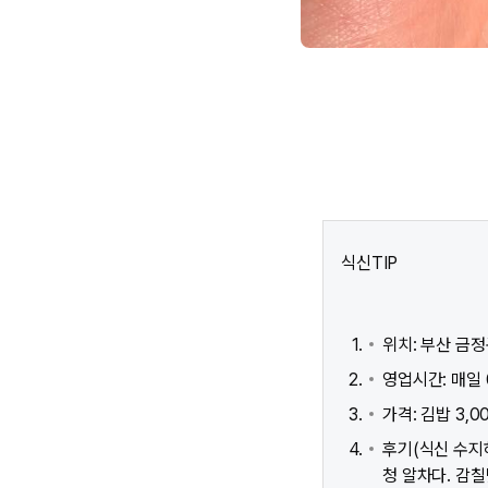
식신TIP
위치: 부산 금정
영업시간: 매일 0
가격: 김밥 3,0
후기(식신 수지
청 알차다. 감