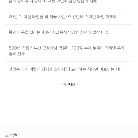
끝이 좋아야 다 좋다: 디저트 와인에 담긴 멈춤의 지혜
20년 뒤 마실 와인을 왜 지금 사는가? 강헌의 스페인 와인 야부리
몸과 마음을 살리는 40년 사찰음식 명장의 자연식 밥상 비결
500년 전통의 부산 금정산성 막걸리, 100% 수제 누룩이 지켜낸 우리
술의 진가
맛없는데 왜 이렇게 장사가 잘되지? | 요리하는 식당만 바보되는 시대
이전
다음
고객센터