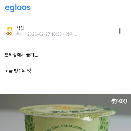
카페보다 맛있다는 편의점 빙수의 정체
식신
푸드
2026-02-27 16:33
읽음
...
편의점에서 즐기는
고급 빙수의 맛!