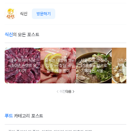
식신
방문하기
식신
의 모든 포스트
대구 왕거미식당
줄서는 대방어 맛
서울 노포 맛집 B
크리스마
– 50년 손맛의 뭉
집 5 ― 찰진 속
EST 5 – 맛으로
기 좋은 
티기
살의 겨울 별미
기록하는 서울의
렌치 BE
시간
이전
다음
푸드
카테고리 포스트