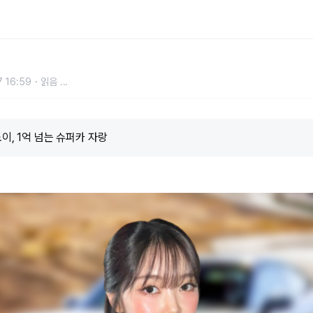
랑
 16:59
읽음
...
이, 1억 넘는 슈퍼카 자랑