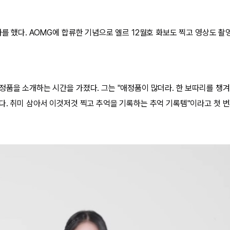
를 했다. AOMG에 합류한 기념으로 엘르 12월호 화보도 찍고 영상도 촬
정품을 소개하는 시간을 가졌다. 그는 "애정품이 많더라. 한 보따리를 챙겨 
다. 취미 삼아서 이것저것 찍고 추억을 기록하는 추억 기록템"이라고 첫 