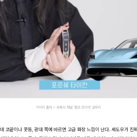
이미지 출처 = 유튜브 채널 '엘르 코리아' 갈무리
데 코끝이나 콧등, 광대 쪽에 바르면 고급 화장 느낌이 난다. 셰도우가 진