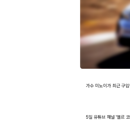
가수 미노이가 최근 구입
5일 유튜브 채널 '엘르 