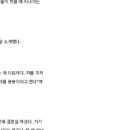
눈물이 흐를 때 지나가는
을 소개했다.
 제 드림카다. 차를 가져
동차를 붕붕이라고 한다"며
근에 결혼을 하셨다. 거기