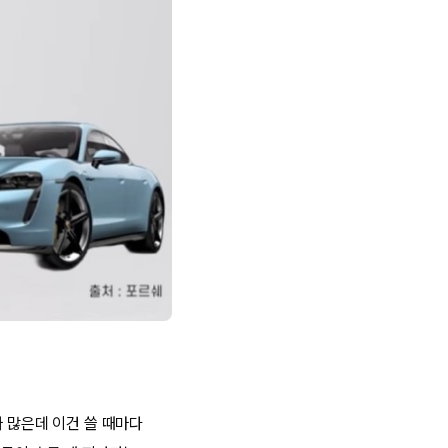
짜 많은데 이건 쓸 때마다