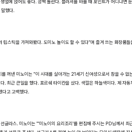
 생얼에 얹어도 좋다. 깜짝 놀란다. 블러셔를 바를 때 포인트가 어디냐면 
 말했다.
컬러 립스틱을 가져와봤다. 도미노 놀이도 할 수 있다"며 즐겨 쓰는 화장품들
키를 꺼낸 미노이는 "이 시대를 살아가는 21세기 신여성으로서 참을 수 없는
다. 최근 큰일을 했다. 포르쉐 타이칸을 샀다. 색깔은 하늘색이다. 제 자
했다고 고백했다.
 선글라스. 미노이는 "'미노이의 요리조리'를 편집해 주시는 PD님께서 최