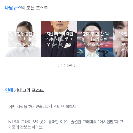
나남뉴스
의 모든 포스트
"방송활동 중단…"
"지난 과오에 대한
"군대 두 번 간 '싸
"오랜 인
박나래, 전 매니저
책임이자 도리" 배
이' 의료법 위반
가족 되기
와 오해 풀었지만
우 조진웅, 결국
수사" 소속사, 수
이민우
불찰 반성
은퇴 선언
면제 대리수령 불
찰...
이전
다음
연예
카테고리 포스트
어떤 사랑을 하시겠습니까 | 스티브 레이시
BTS의 그래미 보이콧이 통쾌한 이유 | 졸렬한 그래미의 "아시안팝"과 그
와중에 간보는 하이브