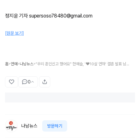
정지윤 기자 supersoso78480@gmail.com
[원문 보기]
홈
연예
나남뉴스
"우리 혼인신고 했어요" 한예슬, '♥10살 연하' 결혼 발표 남편 직업은?
>
>
>
0
나남뉴스
방문하기