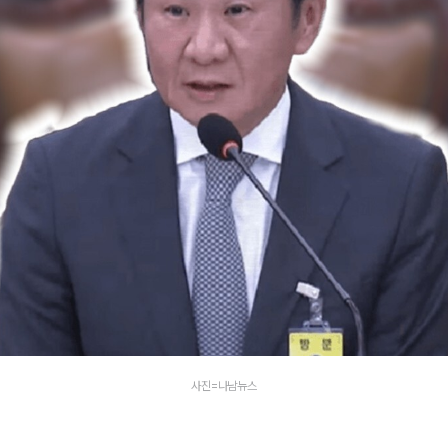
사진=나남뉴스