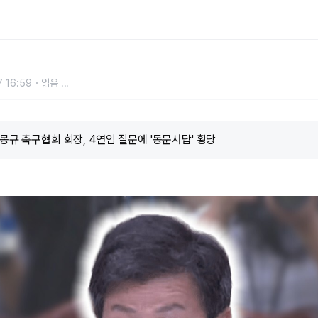
임 질문에 '동문서답' 황당
 16:59
읽음
...
정몽규 축구협회 회장, 4연임 질문에 '동문서답' 황당