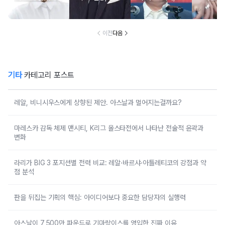
불찰 반성
은퇴 선언
면제 대리수령 불
찰...
이전
다음
기타
카테고리 포스트
레알, 비니시우스에게 상향된 제안. 아스날과 멀어지는걸까요?
마레스카 감독 체제 맨시티, K리그 올스타전에서 나타난 전술적 윤곽과
변화
라리가 BIG 3 포지션별 전력 비교: 레알·바르샤·아틀레티코의 강점과 약
점 분석
판을 뒤집는 기획의 핵심: 아이디어보다 중요한 담당자의 실행력
아스날이 7,500만 파운드로 기마랑이스를 영입한 진짜 이유