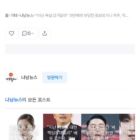
홈
기타
나남뉴스
"비난 욕설 삼가달라" 아반떼에 부딪힌 람보르기니 차주, 직접 입 열었다
>
>
>
0
나남뉴스
방문하기
나남뉴스
의 모든 포스트
"방송활동 중단…"
"지난 과오에 대한
"군대 두 번 간 '싸
"오랜 인
박나래, 전 매니저
책임이자 도리" 배
이' 의료법 위반
가족 되기
와 오해 풀었지만
우 조진웅, 결국
수사" 소속사, 수
이민우