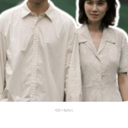
사진=나남뉴스