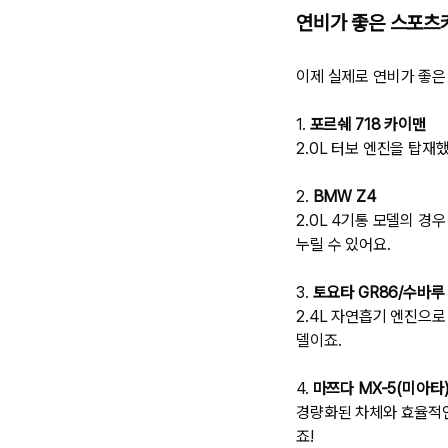
연비가 좋은 스포츠
이제 실제로 연비가 좋은
1.
포르쉐 718 카이맨
2.0L 터보 엔진을 탑
2.
BMW Z4
2.0L 4기통 모델의 경
누릴 수 있어요.
3.
토요타 GR86/수바루 
2.4L 자연흡기 엔진으
델이죠.
4.
마쯔다 MX-5(미아타
경량화된 차체와 효율적
죠!