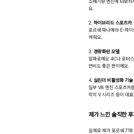
소배기량 엔진에 터보차저
요.
2.
하이브리드 스포츠카
포르쉐 파나메라 E-하이
켜줘요.
3.
경량화된 모델
알파로메오 4C나 로터스
연비도 좋은 편이에요.
4.
실린더 비활성화 기술
일부 V8 엔진 스포츠카
락의 V 시리즈 등이 대표
제가 느낀 솔직한 후
실제로 제가 포르쉐 71