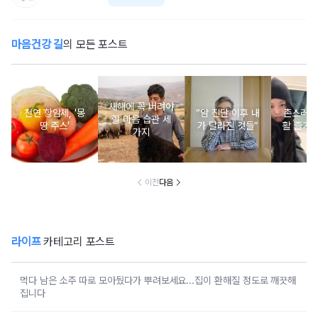
마음건강 길
의 모든 포스트
새해에 꼭 버려야
천연 항암제, '몽
“암 진단 이후 내
촌스러운
할 마음 습관 세
땅 주스'
가 달라진 것들”
활 즐기는
가지
이전
다음
라이프
카테고리 포스트
먹다 남은 소주 따로 모아뒀다가 뿌려보세요...집이 환해질 정도로 깨끗해
집니다