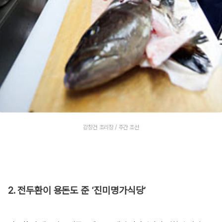
강창건 조리장 / 주간 조선
2. 전두환이 용돈도 준 ‘진미명가식당’