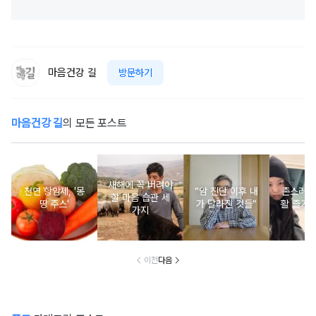
마음건강 길
방문하기
마음건강 길
의 모든 포스트
새해에 꼭 버려야
천연 항암제, '몽
“암 진단 이후 내
촌스러운
할 마음 습관 세
땅 주스'
가 달라진 것들”
활 즐기는
가지
이전
다음