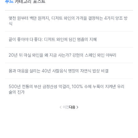
푸드
카테고리 포스트
몇천 원부터 백만 원까지, 디저트 와인의 가격을 결정하는 4가지 양조 방
식
끝이 좋아야 다 좋다: 디저트 와인에 담긴 멈춤의 지혜
20년 뒤 마실 와인을 왜 지금 사는가? 강헌의 스페인 와인 야부리
몸과 마음을 살리는 40년 사찰음식 명장의 자연식 밥상 비결
500년 전통의 부산 금정산성 막걸리, 100% 수제 누룩이 지켜낸 우리
술의 진가
이전
다음