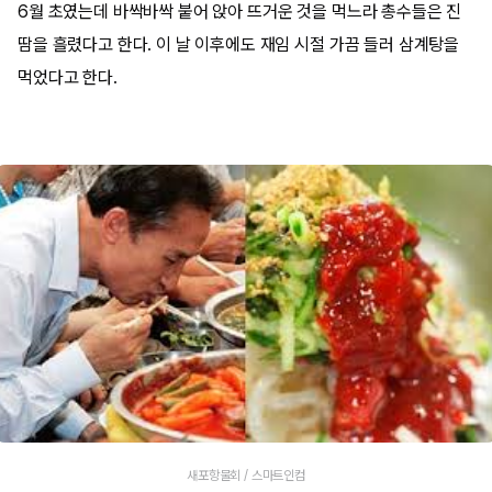
6월 초였는데 바싹바싹 붙어 앉아 뜨거운 것을 먹느라 총수들은 진
땀을 흘렸다고 한다. 이 날 이후에도 재임 시절 가끔 들러 삼계탕을
먹었다고 한다.
새포항물회 / 스마트인컴