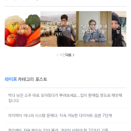
새해에 꼭 버려야
천연 항암제, '몽
“암 진단 이후 내
촌스러운
할 마음 습관 세
땅 주스'
가 달라진 것들”
활 즐기는
가지
이전
다음
라이프
카테고리 포스트
먹다 남은 소주 따로 모아뒀다가 뿌려보세요...집이 환해질 정도로 깨끗해
집니다
의지력이 아니라 시스템 문제다: 지속 가능한 다이어트 습관 7단계
정리해도 자꾸 쌓이는 집안 물건, 과감히 비워야 할 23가지 기준