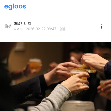
“한 턱 쏠게"에 숨겨진 심리학
마음건강 길
라이프
2026-02-27 08:47
읽음
...