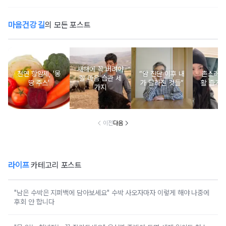
마음건강 길
의 모든 포스트
새해에 꼭 버려야
천연 항암제, '몽
“암 진단 이후 내
촌스러운
할 마음 습관 세
땅 주스'
가 달라진 것들”
활 즐기는
가지
이전
다음
라이프
카테고리 포스트
"남은 수박은 지퍼백에 담아보세요" 수박 사오자마자 이렇게 해야 나중에
후회 안 합니다