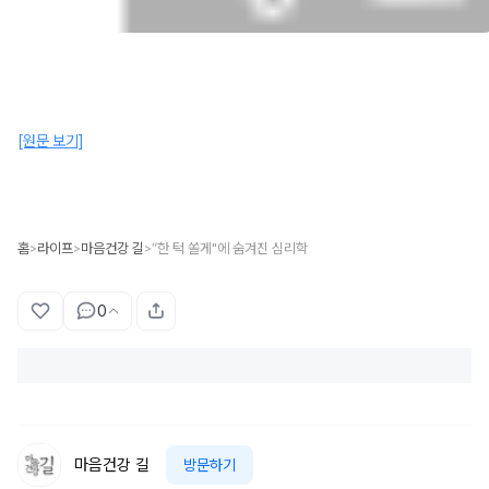
[원문 보기]
홈
라이프
마음건강 길
“한 턱 쏠게"에 숨겨진 심리학
>
>
>
0
마음건강 길
방문하기