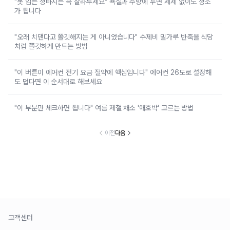
"못 입는 청바지는 꼭 잘라두세요" 욕실과 주방에 두면 세제 없이도 청소
가 됩니다
"오래 치댄다고 쫄깃해지는 게 아니었습니다" 수제비 밀가루 반죽을 식당
처럼 쫄깃하게 만드는 방법
"이 버튼이 에어컨 전기 요금 절약에 핵심입니다" 에어컨 26도로 설정해
도 덥다면 이 순서대로 해보세요
"이 부분만 체크하면 됩니다" 여름 제철 채소 '애호박' 고르는 방법
이전
다음
고객센터