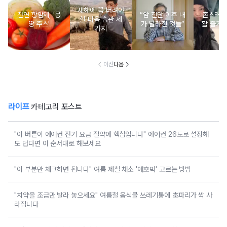
새해에 꼭 버려야
천연 항암제, '몽
“암 진단 이후 내
촌스러운
할 마음 습관 세
땅 주스'
가 달라진 것들”
활 즐기는
가지
이전
다음
라이프
카테고리 포스트
"이 버튼이 에어컨 전기 요금 절약에 핵심입니다" 에어컨 26도로 설정해
도 덥다면 이 순서대로 해보세요
"이 부분만 체크하면 됩니다" 여름 제철 채소 '애호박' 고르는 방법
"치약을 조금만 발라 놓으세요" 여름철 음식물 쓰레기통에 초파리가 싹 사
라집니다