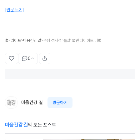
[원문 보기]
홈
라이프
마음건강 길
주당 성시경 ‘술살’ 없앤 다이어트 비법
>
>
>
0
마음건강 길
방문하기
마음건강 길
의 모든 포스트