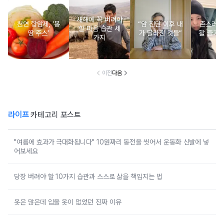
새해에 꼭 버려야
천연 항암제, '몽
“암 진단 이후 내
촌스러운
할 마음 습관 세
땅 주스'
가 달라진 것들”
활 즐기는
가지
이전
다음
라이프
카테고리 포스트
"여름에 효과가 극대화됩니다" 10원짜리 동전을 씻어서 운동화 신발에 넣
어보세요
당장 버려야 할 10가지 습관과 스스로 삶을 책임지는 법
옷은 많은데 입을 옷이 없었던 진짜 이유