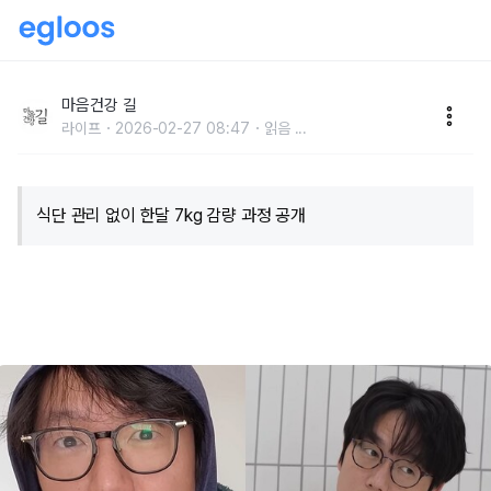
주당 성시경 ‘술살’ 없앤 다이어트 비법
마음건강 길
라이프
2026-02-27 08:47
읽음
...
식단 관리 없이 한달 7kg 감량 과정 공개