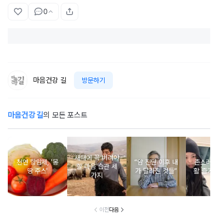
0
마음건강 길
방문하기
마음건강 길
의 모든 포스트
새해에 꼭 버려야
천연 항암제, '몽
“암 진단 이후 내
촌스러운
할 마음 습관 세
땅 주스'
가 달라진 것들”
활 즐기는
가지
이전
다음