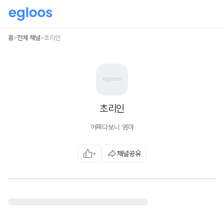
홈
전체 채널
초리인
>
>
초리인
어쩌다보니 엄마
-
채널공유