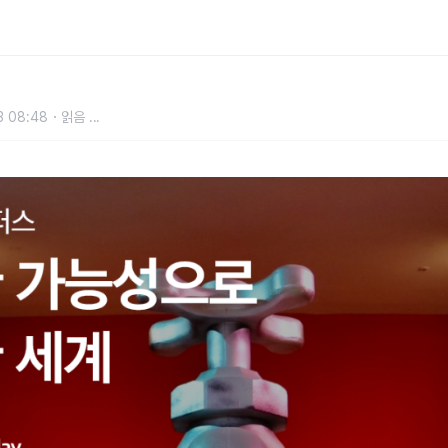
세계
3 08:48
읽음
...