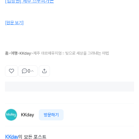
[입장권] 제주 스누피가든
[원문 보기]
홈
여행
KKday
제주 아르떼뮤지엄 :: 빛으로 세상을 그려내는 마법
>
>
>
0
KKday
방문하기
KKday
의 모든 포스트