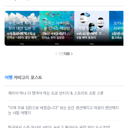
추석 여행 특가 총
코엑스 아쿠아리
KKday 할인코드
오키나와
정리 대만 일본 싱
움 인어쇼 해양탐
8월 할인쿠폰 신
라우미 
가포르 혜택 데일
험선 시간 주차 입
규 회원 혜택 프로
장권 돌
리 선착순 쿠폰까
장권 할인
모션 할인 모음
지
이전
다음
여행
카테고리 포스트
캐리어 하나 더 챙겨야 하는 도쿄 빈티지 & 스트리트 쇼핑 스폿
"이제 무료 입장으로 바꼈습니다" 보는 순간 경건해지고 마음이 편안해지
는 사찰 여행지
한국에서 소주 마시던 사람도 눈뜨고 돌아오는 유럽 와인 도시 탐방