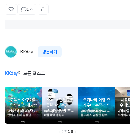
0
KKday
방문하기
KKday
의 모든 포스트
코엑스 아쿠아리
KKday 할인코드
오키나와 여행 츄
나리타
움 인어쇼 해양탐
8월 할인쿠폰 신
라우미 수족관 입
우에노 
험선 시간 주차 입
규 회원 혜택 프로
장권 돌고래쇼 예
이라이너
장권 할인
모션 할인 모음
약
약 시간
이전
다음