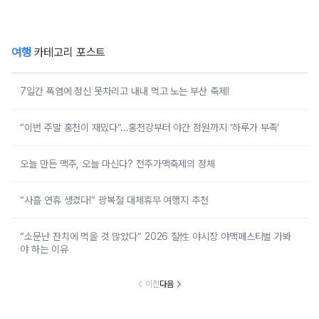
여행
카테고리 포스트
7일간 폭염에 정신 못차리고 내내 먹고 노는 부산 축제!
“이번 주말 홍천이 재밌다”…홍천강부터 야간 정원까지 ‘하루가 부족’
오늘 만든 맥주, 오늘 마신다? 전주가맥축제의 정체
“사흘 연휴 생겼다!” 광복절 대체휴무 여행지 추천
“소문난 잔치에 먹을 것 많았다” 2026 칠性 야시장 야맥페스티벌 가봐
야 하는 이유
이전
다음