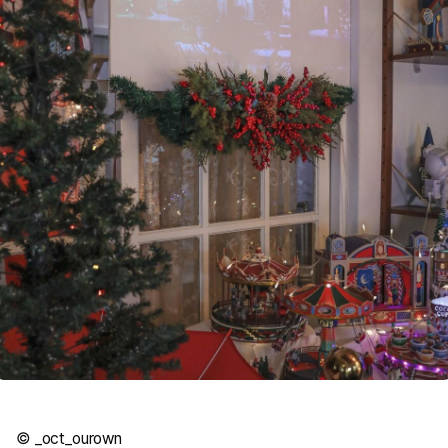
© _oct_ourown