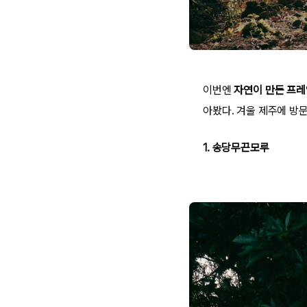
이번엔
자연이 만든
프레
아봤다. 겨울 제주에 방
1. 송당무끈모루