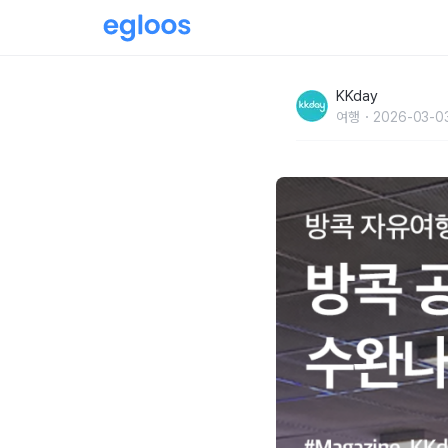
방콕 공항 픽업 후기 :: 수완나품 공항에서 시내 
KKday
여행
2026-03-0