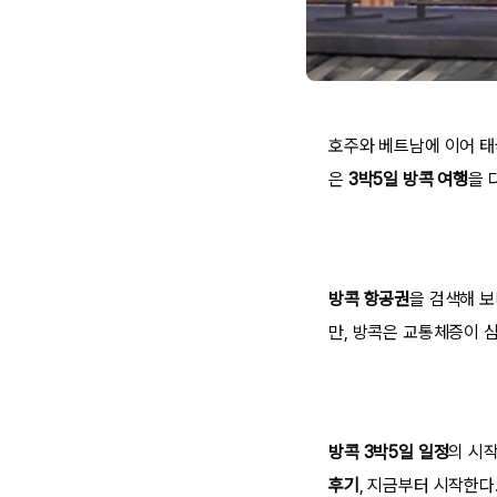
호주와 베트남에 이어 태
은
3박5일 방콕 여행
을 
방콕 항공권
을 검색해 보
만, 방콕은 교통체증이 
방콕 3박5일 일정
의
시
후기
, 지금부터 시작한다