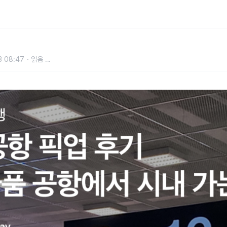
가는 법 (+방콕 그랩 택시 비교)
3 08:47
읽음
...