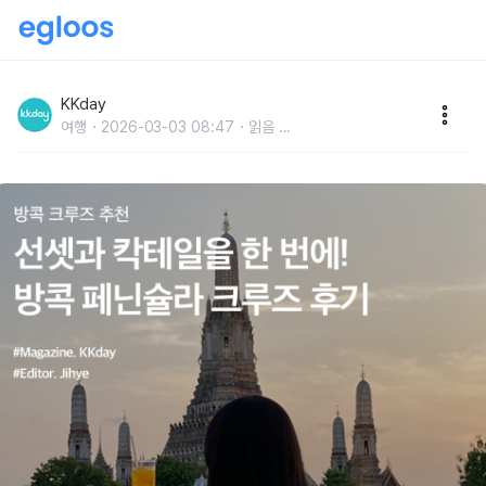
방콕 크루즈 추천 :: 선셋과 칵테일을 모두 즐길 수 있는
페닌슐라 방콕 크루즈 후기
KKday
여행
2026-03-03 08:47
읽음
...