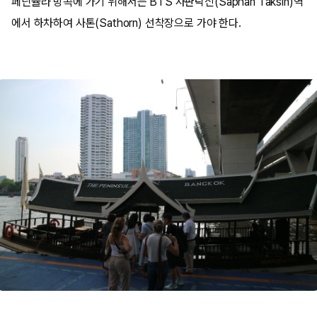
페닌슐라 방콕에 가기 위해서는 BTS 사판탁신(Saphan Taksin)역
에서 하차하여 사톤(Sathorn) 선착장으로 가야 한다.