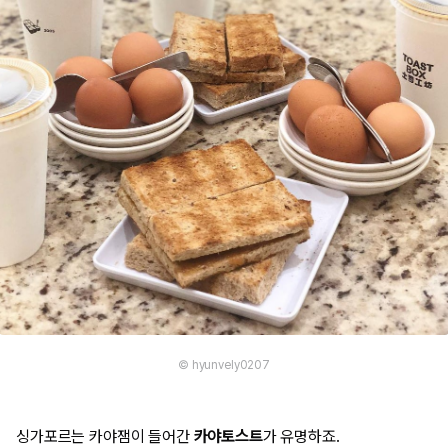
© hyunvely0207
싱가포르는 카야잼이 들어간
카야토스트
가 유명하죠.