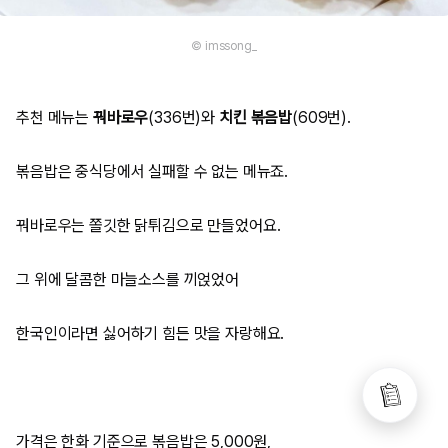
© imssong_
추천 메뉴는
꿔바로우
(336번)와
치킨 볶음밥
(609번).
볶음밥은 중식당에서 실패할 수 없는 메뉴죠.
꿔바로우는 쫄깃한 닭튀김으로 만들었어요.
그 위에 달콤한 마늘소스를 끼얹었어
한국인이라면 싫어하기 힘든 맛을 자랑해요.
가격은 한화 기준으로 볶음밥은 5,000원,