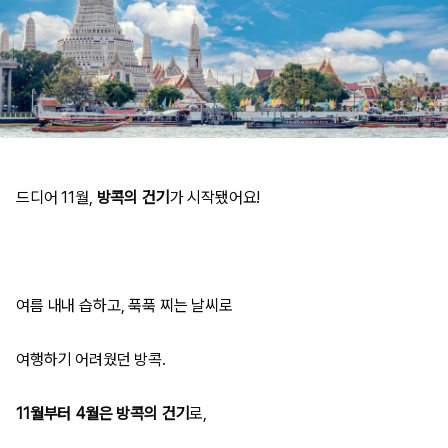
드디어 11월,
방콕의 건기
가 시작됐어요!
여름 내내 습하고, 푹푹 찌는 날씨로
여행하기 어려웠던 방콕.
11월부터 4월은 방콕의 건기
로,