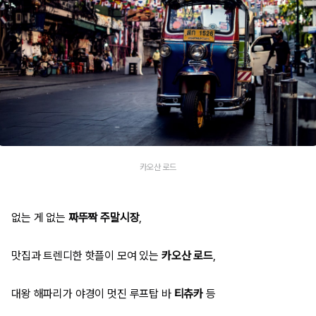
카오산 로드
없는 게 없는
짜뚜짝 주말시장
,
맛집과 트렌디한 핫플이 모여 있는
카오산 로드
,
대왕 해파리가 야경이 멋진 루프탑 바
티츄카
등