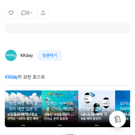
0
KKday
방문하기
KKday
의 모든 포스트
추석 여행 특가 총
코엑스 아쿠아리
KKday 할인코드
오키나와
정리 대만 일본 싱
움 인어쇼 해양탐
8월 할인쿠폰 신
라우미 
가포르 혜택 데일
험선 시간 주차 입
규 회원 혜택 프로
장권 돌
리 선착순 쿠폰까
장권 할인
모션 할인 모음
지