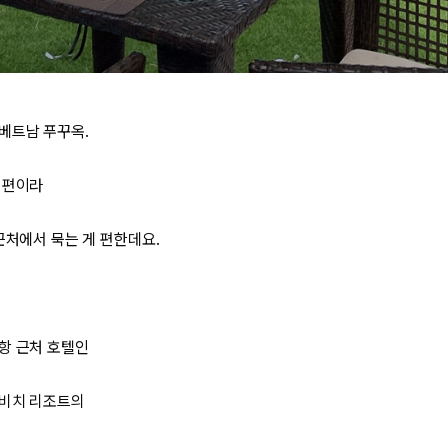
베트남 푸꾸옥.
 편이라
근처
에서 묵는 게 편한데요.
항 근처 호텔
인
비치 리조트
의