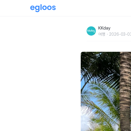
푸꾸옥 두짓프린세스 :: 객실, 조식, 수영장 정
KKday
여행
2026-03-0