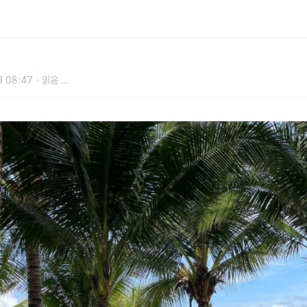
보 총정리
3 08:47
읽음
...