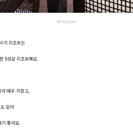
© nol_yuum
 비치 리조트는
한 5성급 리조트
예요.
라 매우 가깝고,
스
도 있어
묵기 좋아요.