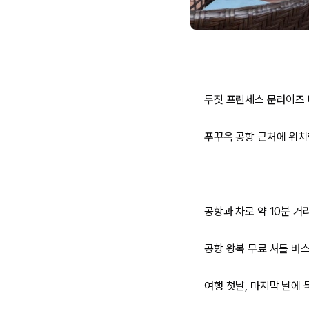
두짓 프린세스 문라이즈
푸꾸옥 공항 근처에 위치
공항과 차로 약
10분
거리
공항 왕복 무료 셔틀 버
여행 첫날, 마지막 날에 