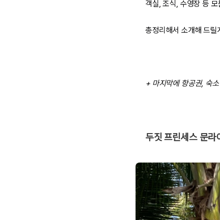
객실, 조식, 수영장
등 모
총정리해서 소개해 드릴
+ 마지막에 항공권, 숙소
두짓 프린세스 문라