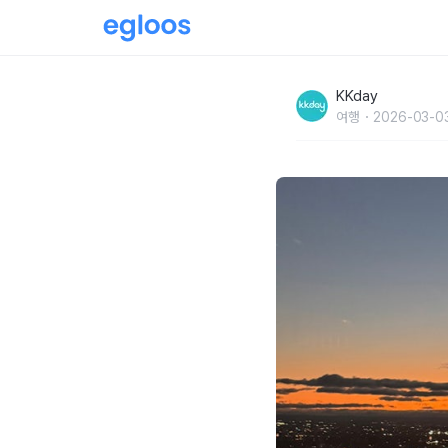
시드니 타워아이 전망대 선셋부터 야경까지! +
KKday
여행
2026-03-0