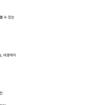
볼 수 있는
늘, 야경까지
사진