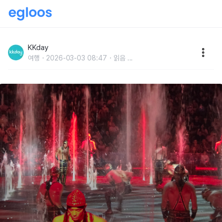
마카오 워터쇼 하우스 오브 댄싱 워터 좌석, 위치, 할인,
후기 총정리
KKday
여행
2026-03-03 08:47
읽음
...