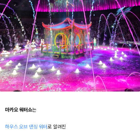
마카오 워터쇼
는
하우스 오브 댄싱 워터
로 알려진