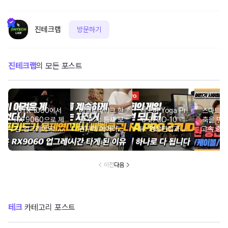
진테크랩
방문하기
진테크랩
의 모든 포스트
GTX 1060에서
베벨로바이크 한
레노버 Yoga Pr
스마트폰
RX 9060으로 체
달 후기: 틈새 보
o 27UD-10 리
축을 막
감 업그레이드: 실
관부터 에어리프
뷰: 영상편집과 게
고속 충전
사용자가 느낀 게
트까지 완벽 정리
이밍, 화상회의를
축법 (+
임 환경의 변화
하나로 묶은 4K
지 분
QD-OLED 올인
이전
다음
원 모니터
테크
카테고리 포스트