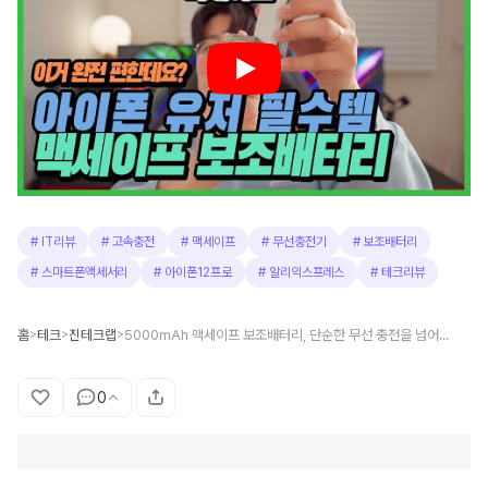
#
IT리뷰
#
고속충전
#
맥세이프
#
무선충전기
#
보조배터리
#
스마트폰액세서리
#
아이폰12프로
#
알리익스프레스
#
테크리뷰
홈
테크
진테크랩
5000mAh 맥세이프 보조배터리, 단순한 무선 충전을 넘어선 일체형의 편리함
>
>
>
0