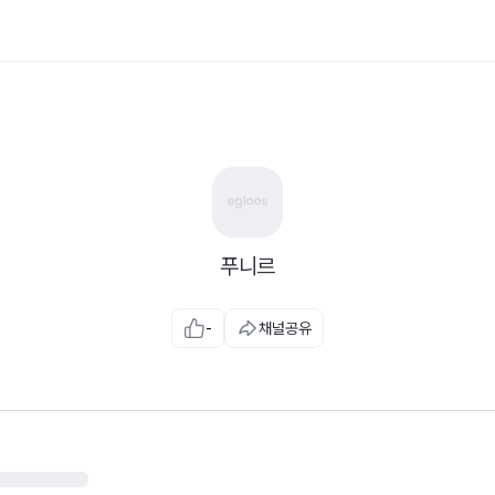
푸니르
-
채널공유