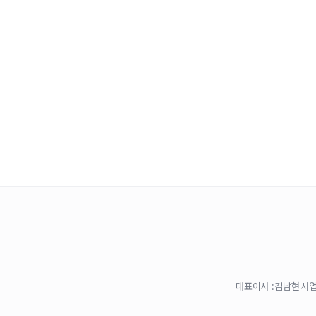
대표이사 :
김남현
사업