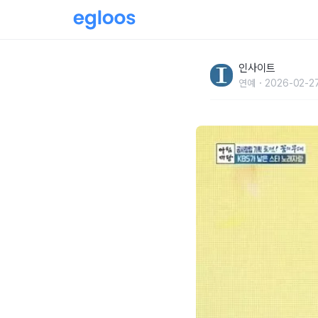
손헌수 “허무개그로 인기, 광고 70개 찍고 10억
인사이트
5억”
연예
2026-02-27