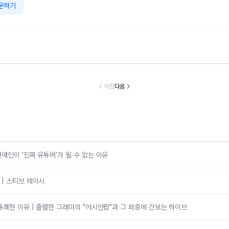
문하기
53세’ 고소영, 노
“100g당 6kcal
박나래 “돈 주고
폭풍성장한 ‘
 고백 “돋보기가
실화냐”... 윤은혜
끝내면 또 다른 피
준♥소율’ 잼
의 문신템... 받
가 직접 해먹는다
해자 생길 것 같았
이... “인형처럼
이전
다음
들이기로 했다”
는 ‘저칼로리 건강
다”
여운 외모는 
밥’ 레시피, 난리
로”
났다
예인이 '진짜 유튜버'가 될 수 없는 이유
| 스티브 레이시
통쾌한 이유 | 졸렬한 그래미의 "아시안팝"과 그 와중에 간보는 하이브