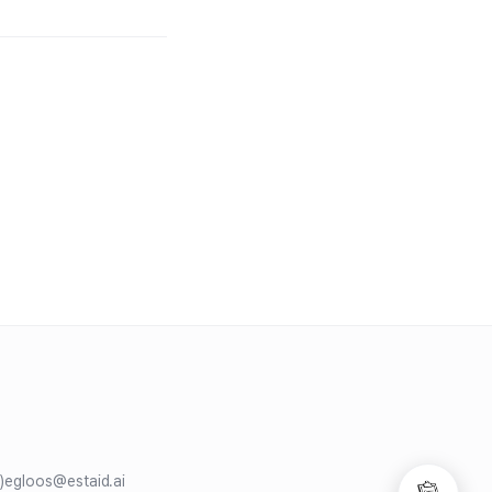
)
egloos@estaid.ai