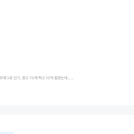
손헌수 “허무개그로 인기, 광고 70개 찍고 10억 벌었는데... 사업하다 다 날리고 빚 5억”