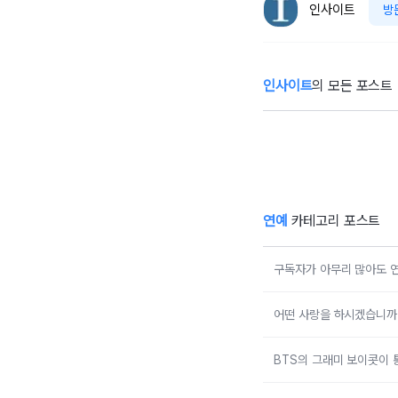
인사이트
방
인사이트
의 모든 포스트
‘혼전임신’ 김지영,
‘
49kg→53kg 증
안
량 고백... “뜻대로
나
안돼”
아
연예
카테고리 포스트
구독자가 아무리 많아도 연
어떤 사랑을 하시겠습니까 
BTS의 그래미 보이콧이 