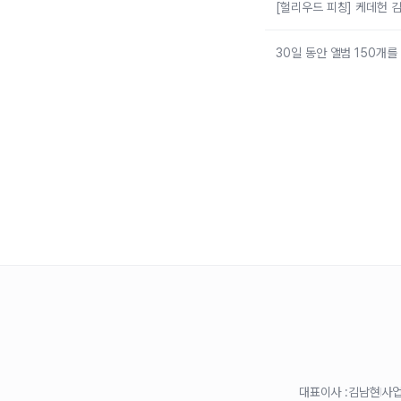
[헐리우드 피칭] 케데헌 
30일 동안 앨범 150개
대표이사 :
김남현
사업