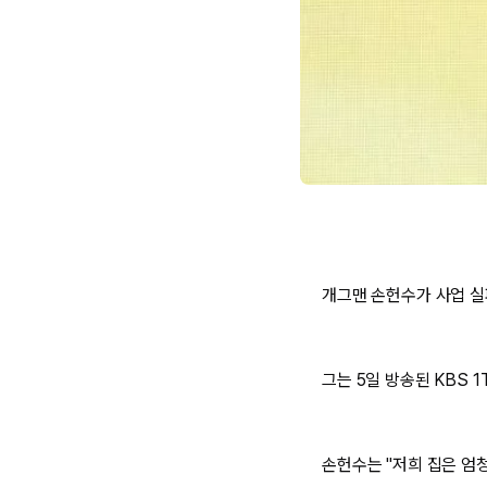
개그맨 손헌수가 사업 실패
그는 5일 방송된 KBS 
손헌수는 "저희 집은 엄청