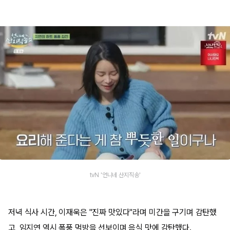
tvN '언니네 산지직송'
저녁 식사 시간, 이재욱은 "진짜 맛있다"라며 미간을 구기며 감탄했
고, 임지연 역시 폭풍 먹방을 선보이며 음식 맛에 감탄했다.