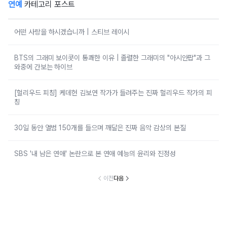
연예
카테고리 포스트
어떤 사랑을 하시겠습니까 | 스티브 레이시
BTS의 그래미 보이콧이 통쾌한 이유 | 졸렬한 그래미의 "아시안팝"과 그
와중에 간보는 하이브
[헐리우드 피칭] 케데헌 김보연 작가가 들려주는 진짜 헐리우드 작가의 피
칭
30일 동안 앨범 150개를 들으며 깨달은 진짜 음악 감상의 본질
SBS '내 남은 연애' 논란으로 본 연애 예능의 윤리와 진정성
이전
다음