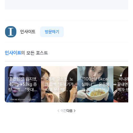
인사이트
방문하기
인사이트
의 모든 포스트
‘혼전임신’ 김지영,
‘53세’ 고소영, 노
“100g당 6kcal
박나래 “
49kg→53kg 증
안 고백 “돋보기가
실화냐”... 윤은혜
끝내면 또
량 고백... “뜻대로
나의 문신템... 받
가 직접 해먹는다
해자 생길
안돼”
아들이기로 했다”
는 ‘저칼로리 건강
다
밥’ 레시피, 난리
났다
이전
다음