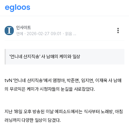
‘대식가’ 임지연, ‘48kg 유지어터’ 비결 뭔가 했더니...
“눈뜨자마자 공복 달리기”
인사이트
연예
2026-02-27 09:01
읽음
...
'언니네 산지직송' 사 남매의 케미와 일상
tvN '언니네 산지직송'에서 염정아, 박준면, 임지연, 이재욱 사 남매
의 무르익은 케미가 시청자들의 눈길을 사로잡았다.
지난 18일 오후 방송된 이날 에피소드에서는 식사부터 노래방, 아침
러닝까지 다양한 일상이 담겼다.