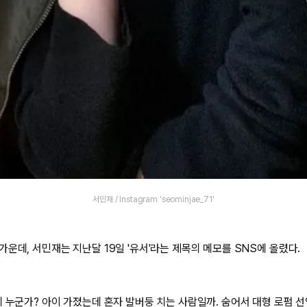
서민재 / Instagram 'seominjae_71'
운데, 서민재는 지난달 19일 '유서'라는 제목의 메모를 SNS에 올렸다.
게 누군가? 아이 가졌는데 혼자 발버둥 치는 사람일까. 숨어서 대형 로펌 