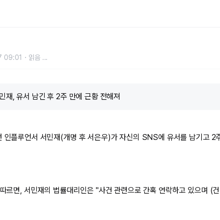
사가 전한 현재 근황
 09:01
읽음
...
민재, 유서 남긴 후 2주 만에 근황 전해져
 인플루언서 서민재(개명 후 서은우)가 자신의 SNS에 유서를 남기고 2주
에 따르면, 서민재의 법률대리인은 "사건 관련으로 간혹 연락하고 있으며 (건