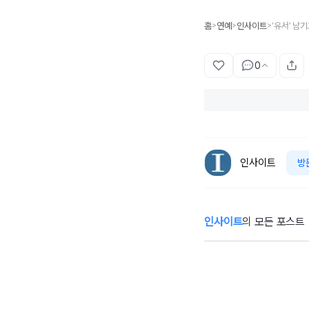
홈
연예
인사이트
>
>
>
0
인사이트
방
인사이트
의 모든 포스트
‘혼전임신’ 김지영,
‘
49kg→53kg 증
안
량 고백... “뜻대로
나
안돼”
아