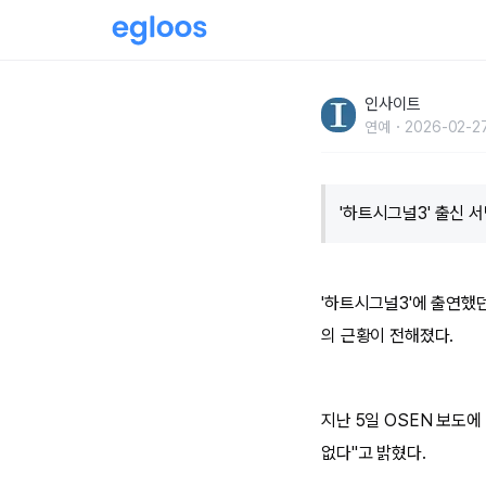
‘유서’ 남기고 2주째 잠적 중인 서민재... 변호
인사이트
연예
2026-02-27
'하트시그널3' 출신 서
'하트시그널3'에 출연했던
의 근황이 전해졌다.
지난 5일 OSEN 보도
없다"고 밝혔다.