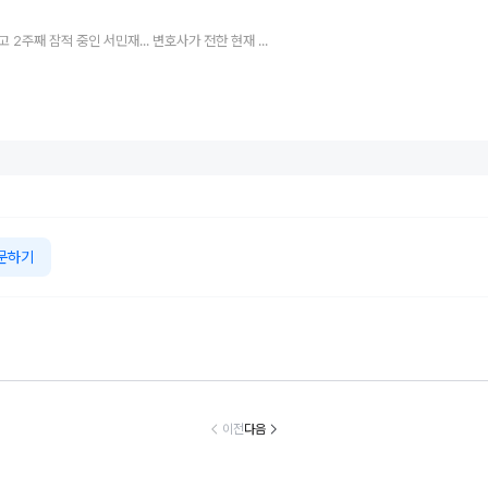
‘유서’ 남기고 2주째 잠적 중인 서민재... 변호사가 전한 현재 근황
문하기
53세’ 고소영, 노
“100g당 6kcal
박나래 “돈 주고
폭풍성장한 ‘
 고백 “돋보기가
실화냐”... 윤은혜
끝내면 또 다른 피
준♥소율’ 잼
의 문신템... 받
가 직접 해먹는다
해자 생길 것 같았
이... “인형처럼
이전
다음
들이기로 했다”
는 ‘저칼로리 건강
다”
여운 외모는 
밥’ 레시피, 난리
로”
났다