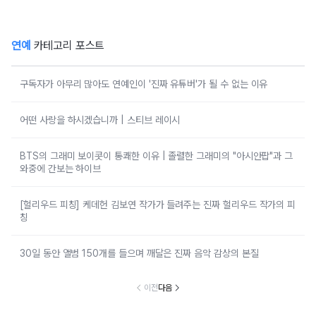
연예
카테고리 포스트
구독자가 아무리 많아도 연예인이 '진짜 유튜버'가 될 수 없는 이유
어떤 사랑을 하시겠습니까 | 스티브 레이시
BTS의 그래미 보이콧이 통쾌한 이유 | 졸렬한 그래미의 "아시안팝"과 그
와중에 간보는 하이브
[헐리우드 피칭] 케데헌 김보연 작가가 들려주는 진짜 헐리우드 작가의 피
칭
30일 동안 앨범 150개를 들으며 깨달은 진짜 음악 감상의 본질
이전
다음