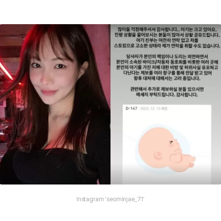
Instagram 'seominjae_71'