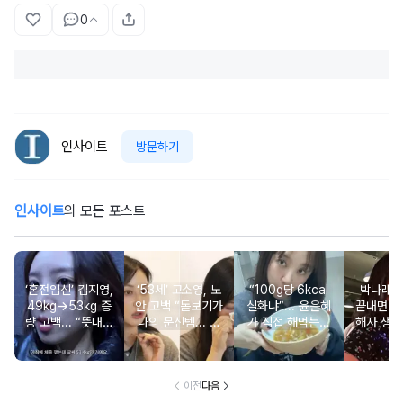
0
인사이트
방문하기
인사이트
의 모든 포스트
‘혼전임신’ 김지영,
‘53세’ 고소영, 노
“100g당 6kcal
박나래 “
49kg→53kg 증
안 고백 “돋보기가
실화냐”... 윤은혜
끝내면 또
량 고백... “뜻대로
나의 문신템... 받
가 직접 해먹는다
해자 생길
안돼”
아들이기로 했다”
는 ‘저칼로리 건강
다
밥’ 레시피, 난리
났다
이전
다음