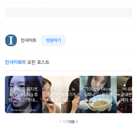
인사이트
방문하기
인사이트
의 모든 포스트
‘혼전임신’ 김지영,
‘53세’ 고소영, 노
“100g당 6kcal
박나래 “
49kg→53kg 증
안 고백 “돋보기가
실화냐”... 윤은혜
끝내면 또
량 고백... “뜻대로
나의 문신템... 받
가 직접 해먹는다
해자 생길
안돼”
아들이기로 했다”
는 ‘저칼로리 건강
다
밥’ 레시피, 난리
났다
이전
다음