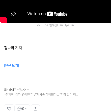
YouTube '한혜진 Han Hye Jin'
김나리 기자
[원문 보기]
홈
라이프
인사이트
>
>
한혜진, 여자 연예인 피부과 시술 파헤쳤다... “가장 많이 하는 건 ‘이것’” (영상)
>
0